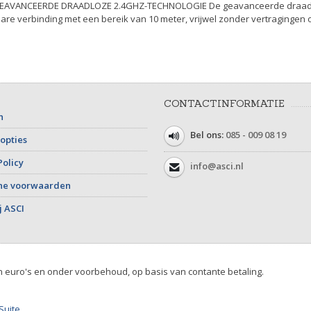
ie. GEAVANCEERDE DRAADLOZE 2.4GHZ-TECHNOLOGIE De geavanceerde draad
are verbinding met een bereik van 10 meter, vrijwel zonder vertragingen of
CONTACTINFORMATIE
n
Bel ons:
085 - 009 08 19
opties
Policy
info@asci.nl
ne voorwaarden
j ASCI
in euro's en onder voorbehoud, op basis van contante betaling.
Suite