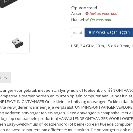
Op voorraad
Assen
Niet op voorraad
Hunsel
Op voorraad
In winkelwagen leggen
USB, 2.4 GHz, 10 m, 15 x 6 x 9 mm, 1
ties
tvanger voor gebruik met een Unifying-muis of toetsenbord. ÉÉN ONTVAN
 compatibele toetsenborden en muizen op één computer aan. Je hoeft nie
INE LEAVE-IN-ONTVANGER Onze kleinste Unifying-ontvanger. Zo klein dat 
 niet te verwijderen wanneer je je verplaatst. UNIFYING-ONTVANGER VERLOR
n verloren ontvanger te vervangen. Deze ontvanger is compatibel met alle
ing-logo op compatibele producten) AANVULLENDE ONTVANGER VOOR LOGIT
een Easy-Switch-muis of -toetsenbord (of beide) op een tweede computer a
en de twee computers om efficiënt te multitasken. De ontvanger is ook e