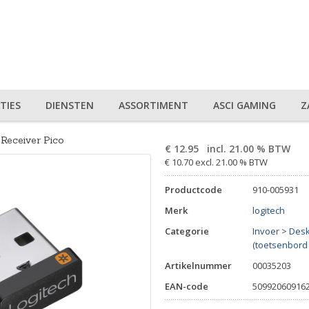
TIES
DIENSTEN
ASSORTIMENT
ASCI GAMING
Z
Receiver Pico
€
12.95
incl. 21.00 % BTW
€ 10.70 excl. 21.00 % BTW
Productcode
910-005931
Merk
logitech
Categorie
Invoer
>
Desk
(toetsenbord
Artikelnummer
00035203
EAN-code
50992060916