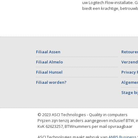
uw Logitech Flow-installat
biedt een krachtige, betrouwb
Filiaal Assen
Retoure
Filiaal Almelo
Verzend
Filiaal Hunsel
Privacy 
Filiaal worden?
Algeme
Stage bi
© 2023 ASCI Technologies - Quality in computers
Prijzen zijn tenzij anders aangegeven inclusief BTW, 
KvK 62623257, BTWnummers per mail opvraagbaar
ASCI Technologies maakt gebruik van
ANB5 Business 