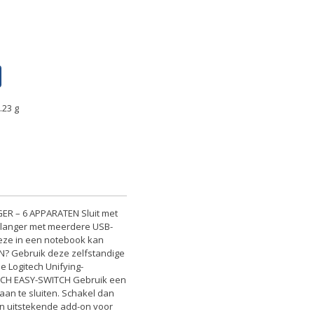
.23 g
GER – 6 APPARATEN Sluit met
t langer met meerdere USB-
deze in een notebook kan
EN? Gebruik deze zelfstandige
 Logitech Unifying-
ECH EASY-SWITCH Gebruik een
an te sluiten. Schakel dan
en uitstekende add-on voor