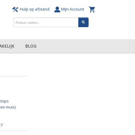
Hulp op afstand
Mijn Account
AKELIJK
BLOG
tops
 en muis)
27