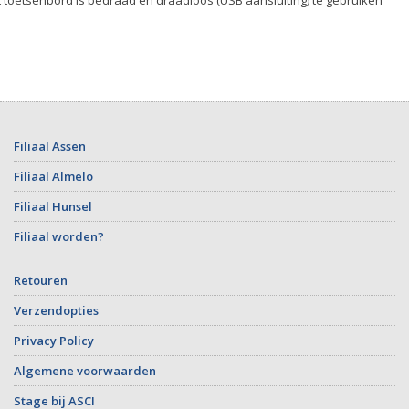
t toetsenbord is bedraad en draadloos (USB aansluiting) te gebruiken
Filiaal Assen
Filiaal Almelo
Filiaal Hunsel
Filiaal worden?
Retouren
Verzendopties
Privacy Policy
Algemene voorwaarden
Stage bij ASCI