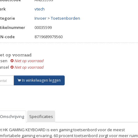
erk
vtech
tegorie
Invoer
>
Toetsenborden
tikelnummer
00035599
AN-code
8719689979560
iet op voorraad
ssen
Niet op voorraad
unsel
Niet op voorraad
In winkelwagen leggen
Omschrijving
Specificaties
t HK GAMING KEYBOARD is een gaming toetsenbord voor de meest
mfortabele gaming ervaring. 60 procent toetsenbord zorgt voor meer ruim