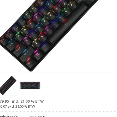
79.95
incl. 21.00 % BTW
66.07 excl. 21.00 % BTW
roductcode
ANB35599