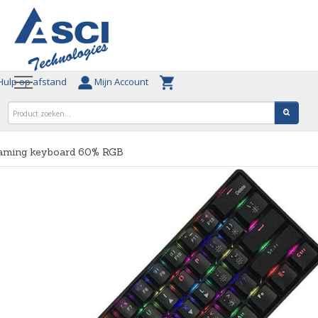
ulp op afstand
Mijn Account
aming keyboard 60% RGB