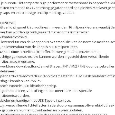
 je bureau. Het compacte high-performance toetsenbord in beproefde MX
aliteit en met de RGB verlichting gegarandeerd spelplezier. Met laserge?t
y caps en extra stevige antislip montagevoeten.
nmerken:
B verlichting met kleurroutines in meer dan 16 miljoen kleuren, waarbij de
iver kan worden geconfigureerd met enorme lichteffecten.
68 waterdichtheid.
 levensduur van de knoppen is tweemaal die van de normale mechanisc
, de levensduur van de knop is < 100 miljoen keer.
zikaal ritme lichteffect, lichteffect beweegt met het muziekritme.
achtige gamemacros, die kunnen worden ingesteld door verschillende
ncties, macro-opname.
werkbare downloadfunctie met 3 lagen, FN1 / FN2 / FN3 door de gebruiker
definieerd.
per hardware-architectuur. 32-bit M3 master MCU 8M Flash on-board offli
slag 3 kanalen van 256-lev
 professionele RGB-kleurbeheerchip.
ogrammeerbare, vooraf ingestelde meerdere sets speciale
nctietoetswaarden.
abieler en handiger met USB Type-c-interface.
 zijn verschillende lichteffecten in de stuurprogrammasoftwarebibliotheek
e gebruikers kunnen downloaden en blijven updaten.