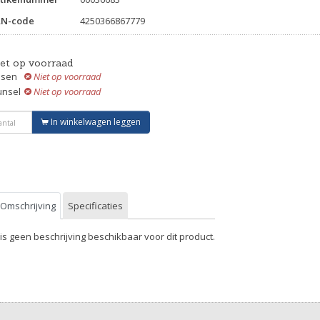
AN-code
4250366867779
iet op voorraad
ssen
Niet op voorraad
unsel
Niet op voorraad
In winkelwagen leggen
Omschrijving
Specificaties
 is geen beschrijving beschikbaar voor dit product.