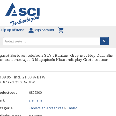
ulp op afstand
Mijn Account
gaset Senioren telefoon GL7 Titanium-Grey met klep Dual-Sim
mera achterzijde 2 Megapixels Kleurendisplay Grote toetsen
109.95
incl. 21.00 % BTW
90.87 excl. 21.00 % BTW
roductcode
0826300
erk
siemens
tegorie
Tablets en Accesoires
>
Tablet
tikelnummer
00036683