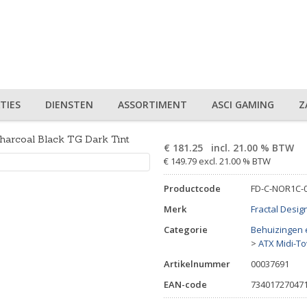
TIES
DIENSTEN
ASSORTIMENT
ASCI GAMING
Z
harcoal Black TG Dark Tint
€
181.25
incl. 21.00 % BTW
€ 149.79 excl. 21.00 % BTW
Productcode
FD-C-NOR1C-
Merk
Fractal Desig
Categorie
Behuizingen 
>
ATX Midi-T
Artikelnummer
00037691
EAN-code
73401727047