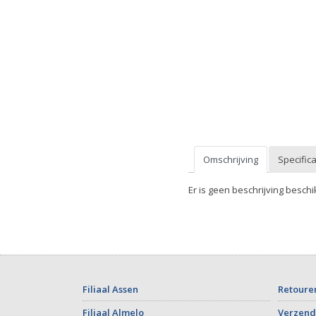
Omschrijving
Specifica
Er is geen beschrijving beschi
Filiaal Assen
Retoure
Filiaal Almelo
Verzend