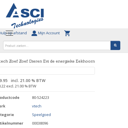
ulp op afstand
Mijn Account
ech Zoef Zoef Dieren Evi de energieke Eekhoorn
9.95
incl. 21.00 % BTW
8.22 excl. 21.00 % BTW
roductcode
80-524223
erk
vtech
tegorie
Speelgoed
tikelnummer
00038096