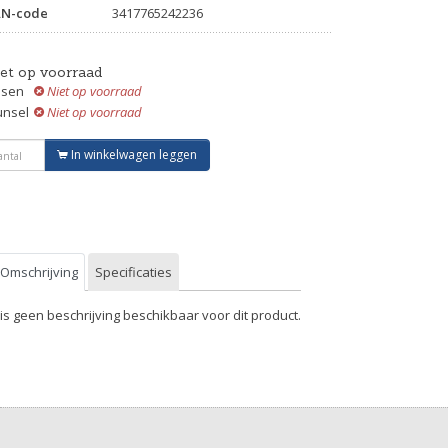
AN-code
3417765242236
iet op voorraad
ssen
Niet op voorraad
unsel
Niet op voorraad
In winkelwagen leggen
Omschrijving
Specificaties
 is geen beschrijving beschikbaar voor dit product.