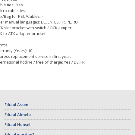
ble ties : Yes
lcro cable ties: -
x/Bag for PSU/Cables: -
er manual languages: DE, EN, ES, FR, PL, RU
K slot bracket with switch / OCK jumper: -
X-to-ATX adapter bracket: -
rvice
rranty (Years): 10
press replacement service in first year: -
ternational hotline / free of charge: Yes / DE, FR
Filiaal Assen
Filiaal Almelo
Filiaal Hunsel
Filiaal worden?