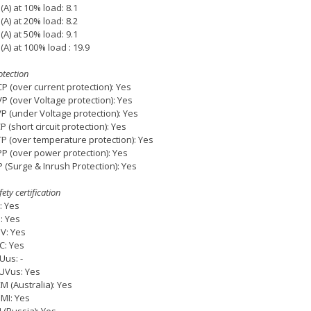
(A) at 10% load: 8.1
(A) at 20% load: 8.2
(A) at 50% load: 9.1
(A) at 100% load : 19.9
otection
P (over current protection): Yes
P (over Voltage protection): Yes
P (under Voltage protection): Yes
P (short circuit protection): Yes
P (over temperature protection): Yes
P (over power protection): Yes
P (Surge & Inrush Protection): Yes
fety certification
: Yes
: Yes
V: Yes
C: Yes
Uus: -
UVus: Yes
M (Australia): Yes
MI: Yes