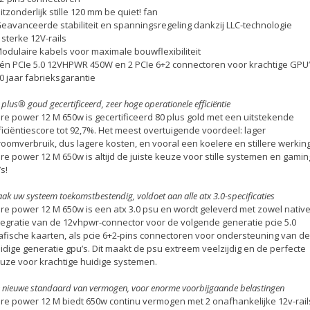
Uitzonderlijk stille 120 mm be quiet! fan
Geavanceerde stabiliteit en spanningsregeling dankzij LLC-technologie
2 sterke 12V-rails
Modulaire kabels voor maximale bouwflexibiliteit
Één PCIe 5.0 12VHPWR 450W en 2 PCIe 6+2 connectoren voor krachtige GPU
10 jaar fabrieksgarantie
 plus® goud gecertificeerd, zeer hoge operationele efficiëntie
re power 12 M 650w is gecertificeerd 80 plus gold met een uitstekende
ficiëntiescore tot 92,7%. Het meest overtuigende voordeel: lager
roomverbruik, dus lagere kosten, en vooral een koelere en stillere werking
re power 12 M 650w is altijd de juiste keuze voor stille systemen en gamin
’s!
ak uw systeem toekomstbestendig, voldoet aan alle atx 3.0-specificaties
re power 12 M 650w is een atx 3.0 psu en wordt geleverd met zowel nativ
tegratie van de 12vhpwr-connector voor de volgende generatie pcie 5.0
afische kaarten, als pcie 6+2-pins connectoren voor ondersteuning van de
idige generatie gpu’s. Dit maakt de psu extreem veelzijdig en de perfecte
uze voor krachtige huidige systemen.
 nieuwe standaard van vermogen, voor enorme voorbijgaande belastingen
re power 12 M biedt 650w continu vermogen met 2 onafhankelijke 12v-rail