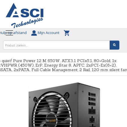
ulp op afstand
Mijn Account
 quiet! Pure Power 12 M 650W, ATX3.1 PCIe5.1, 80+Gold, 1x
2VHPWR (450W), ErP, Energy Star 8, APFC, 2xPCI-Ex(6+2),
SATA, 2xPATA, Full Cable Management, 2 Rail, 120 mm silent fa