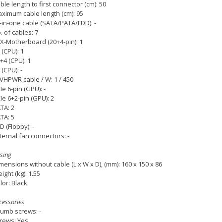
ble length to first connector (cm): 50
ximum cable length (cm): 95
l-in-one cable (SATA/PATA/FDD): -
. of cables: 7
X-Motherboard (20+4-pin): 1
 (CPU): 1
+4 (CPU): 1
 (CPU): -
VHPWR cable / W: 1 / 450
Ie 6-pin (GPU): -
Ie 6+2-pin (GPU): 2
TA: 2
TA: 5
D (Floppy): -
ternal fan connectors: -
sing
mensions without cable (L x W x D), (mm): 160 x 150 x 86
ight (kg): 1.55
lor: Black
cessories
umb screws: -
rews: Yes