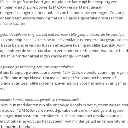
lfs als de grafische kaart gedurende een korte tijd buitensporig veel
rmogen vraagt: pure power 12 M 650w verwerkt met gemak
rmogensuitslagen tot het dubbele van het nominale vermogen. Dit zorgt
or een betrouwbare werking met de volgende generatie processors en
afische kaarten.
gekende stille werking, bereikt met een voor stilte geoptimaliseerde be quiet! fan
 uitzonderlijk stille 120 mm be quiet! ventilator is temperatuurgestuurd om
 beste balans te vinden tussen effectieve koeling en stilte. Luchtstroom-
optimaliseerde ventilatorbladen verminderen turbulentie, waardoor het 
ste stille functionaliteit in zijn klasse mogelijk maakt.
ogwaardige technologieën, rotsvaste stabiliteit
t zijn llc-topologie biedt pure power 12 M 650w de beste spanningsregelin
 efficiëntie in zijn klasse. Dat maakt het perfect voor het bouwen of
graden van zeer stille systemen, evenals pcs voor het maken van games
dia.
dulaire kabels, optimaal gemak en compatibiliteit
nkzij hun modulariteit zijn alle onnodige kabels in het systeem weggelate
re power 12 M 650w vereenvoudigt kabelbeheer en kabelgeleiding voor
n opgeruimd systeem. Een vlottere luchtstroom is het resultaat van de
erzichtelijke lay-out van het systeem, wat minder geluid en temperaturen 
 behuizing betekent.