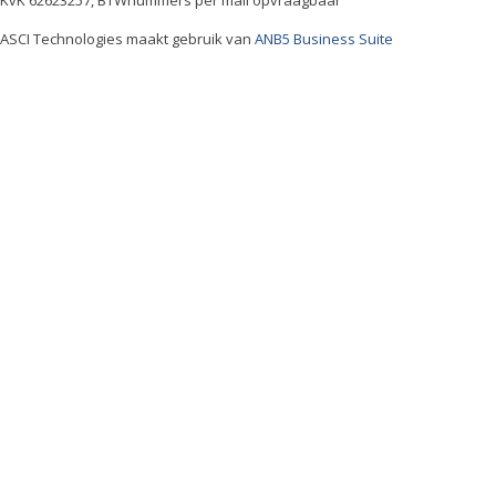
KvK 62623257, BTWnummers per mail opvraagbaar
ASCI Technologies maakt gebruik van
ANB5 Business Suite