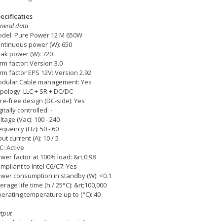
ecificaties
neral data
del: Pure Power 12 M 650W
ntinuous power (W): 650
ak power (W): 720
rm factor: Version 3.0
rm factor EPS 12V: Version 2.92
dular Cable management: Yes
pology: LLC + SR + DC/DC
re-free design (DC-side): Yes
gitally controlled: -
ltage (Vac): 100 - 240
equency (Hz): 50 - 60
put current (A): 10 / 5
C: Active
wer factor at 100% load: &rt;0.98
mpliant to Intel C6/C7: Yes
wer consumption in standby (W): <0.1
erage life time (h / 25°C): &rt;100,000
erating temperature up to (°C): 40
tput