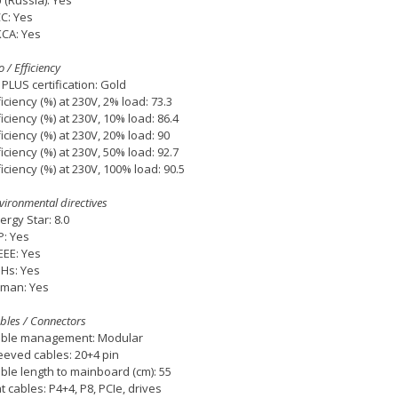
 (Russia): Yes
C: Yes
CA: Yes
o / Efficiency
 PLUS certification: Gold
ficiency (%) at 230V, 2% load: 73.3
ficiency (%) at 230V, 10% load: 86.4
ficiency (%) at 230V, 20% load: 90
ficiency (%) at 230V, 50% load: 92.7
ficiency (%) at 230V, 100% load: 90.5
vironmental directives
ergy Star: 8.0
P: Yes
EE: Yes
Hs: Yes
iman: Yes
bles / Connectors
ble management: Modular
eeved cables: 20+4 pin
ble length to mainboard (cm): 55
at cables: P4+4, P8, PCIe, drives