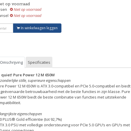
iet op voorraad
ssen
Niet op voorraad
unsel
Niet op voorraad
In winkelwagen leggen
Omschrijving
Specificaties
 quiet! Pure Power 12 M 650W
tzonderlijke stille, superieure eigenschappen
re Power 12 M 650W is ATX 3.0-compatibel en PCIe 5.0-compatibel en biedt
geëvenaarde betrouwbaarheid met de beste functies in zijn klasse. Pure
wer 12 M 650W biedt de beste combinatie van functies met uitstekende
mpatibiliteit.
langrijkste eigenschappen
80 PLUS® Gold efficiëntie (tot 92,7%)
ATX 3.0 PSU met volledige ondersteuning voor PCIe 5.0 GPU’s en GPU’s met
2-pins connectoren