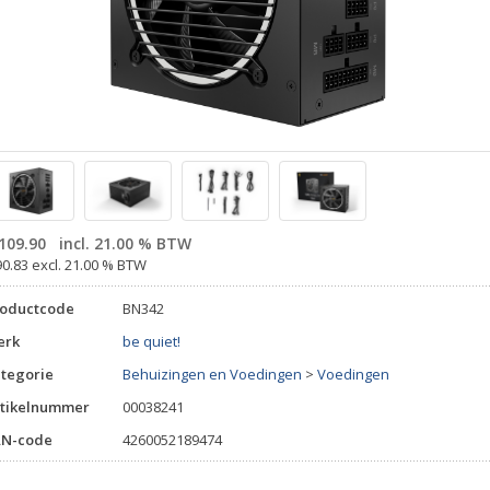
109.90
incl. 21.00 % BTW
90.83 excl. 21.00 % BTW
roductcode
BN342
erk
be quiet!
tegorie
Behuizingen en Voedingen
>
Voedingen
tikelnummer
00038241
AN-code
4260052189474