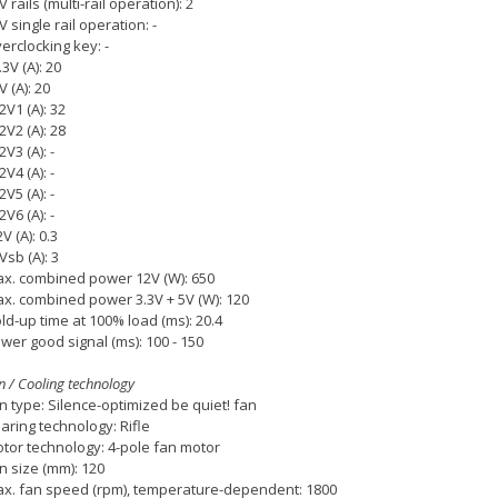
V rails (multi-rail operation): 2
V single rail operation: -
erclocking key: -
.3V (A): 20
V (A): 20
2V1 (A): 32
2V2 (A): 28
2V3 (A): -
2V4 (A): -
2V5 (A): -
2V6 (A): -
2V (A): 0.3
Vsb (A): 3
x. combined power 12V (W): 650
x. combined power 3.3V + 5V (W): 120
ld-up time at 100% load (ms): 20.4
wer good signal (ms): 100 - 150
n / Cooling technology
n type: Silence-optimized be quiet! fan
aring technology: Rifle
tor technology: 4-pole fan motor
n size (mm): 120
x. fan speed (rpm), temperature-dependent: 1800