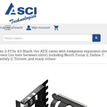
ulp op afstand
Mijn Account
ex 2 PCIe 4.0 Black, tbv ATX cases with bridgeless expansion slo
vers (no bars between slots), including North, Focus 2, Define 7,
shify 2, Torrent, and many others