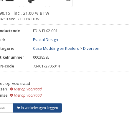
90.15
incl. 21.00 % BTW
74.50 excl. 21.00 % BTW
roductcode
FD-A-FLX2-001
erk
Fractal Design
tegorie
Case Modding en Koelers
>
Diversen
tikelnummer
00038595
AN-code
7340172706014
iet op voorraad
ssen
Niet op voorraad
unsel
Niet op voorraad
In winkelwagen leggen