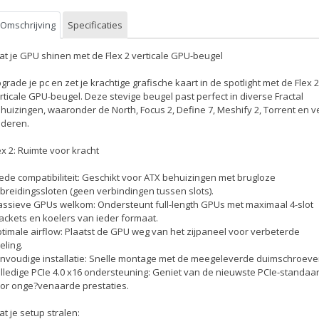
Omschrijving
Specificaties
at je GPU shinen met de Flex 2 verticale GPU-beugel
grade je pc en zet je krachtige grafische kaart in de spotlight met de Flex 2
rticale GPU-beugel. Deze stevige beugel past perfect in diverse Fractal
huizingen, waaronder de North, Focus 2, Define 7, Meshify 2, Torrent en v
deren.
ex 2: Ruimte voor kracht
ede compatibiliteit: Geschikt voor ATX behuizingen met brugloze
tbreidingssloten (geen verbindingen tussen slots).
ssieve GPUs welkom: Ondersteunt full-length GPUs met maximaal 4-slot
ackets en koelers van ieder formaat.
timale airflow: Plaatst de GPU weg van het zijpaneel voor verbeterde
eling.
nvoudige installatie: Snelle montage met de meegeleverde duimschroeve
lledige PCIe 4.0 x16 ondersteuning: Geniet van de nieuwste PCIe-standaa
or onge?venaarde prestaties.
at je setup stralen: