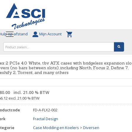
ulp op afstand
Mijn Account
ex 2 PCIe 4.0 White, tbv ATX cases with bridgeless expansion slo
vers (no bars between slots), including North, Focus 2, Define 7,
shify 2, Torrent, and many others
80.00
incl. 21.00 % BTW
66.12 excl. 21.00 % BTW
roductcode
FD-A-FLX2-002
erk
Fractal Design
tegorie
Case Modding en Koelers
>
Diversen