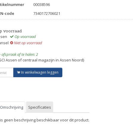
tikelnummer
00038596
AN-code
7340172706021
p voorraad
ssen
Op voorraad
unsel
Niet op voorraad
 afspraak af te halen: 2
SCI Assen of centraal magazijn in Assen Noord)
In winkelwagen leggen
Omschrijving
Specificaties
 is geen beschrijving beschikbaar voor dit product.