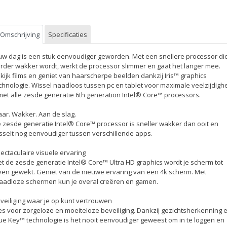
Omschrijving
Specificaties
uw dag is een stuk eenvoudiger geworden. Met een snellere processor di
rder wakker wordt, werkt de processor slimmer en gaat het langer mee.
kijk films en geniet van haarscherpe beelden dankzij Iris™ graphics
chnologie. Wissel naadloos tussen pc en tablet voor maximale veelzijdigh
met alle zesde generatie 6th generation Intel® Core™ processors.
aar. Wakker. Aan de slag.
 zesde generatie Intel® Core™ processor is sneller wakker dan ooit en
sselt nog eenvoudiger tussen verschillende apps.
ectaculaire visuele ervaring
t de zesde generatie Intel® Core™ Ultra HD graphics wordt je scherm tot
ven gewekt. Geniet van de nieuwe ervaring van een 4k scherm. Met
aadloze schermen kun je overal creëren en gamen.
veiliging waar je op kunt vertrouwen
es voor zorgeloze en moeiteloze beveiliging. Dankzij gezichtsherkenning 
ue Key™ technologie is het nooit eenvoudiger geweest om in te loggen en