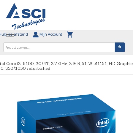
ulp op afstand
Mijn Account
tel Core i3-6100, 2C/4T, 3,7 GHz, 3 MB, 51 W, S1151, HD Graphic
0, 350/1050 refurbished