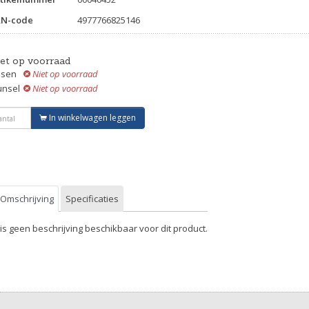
AN-code
4977766825146
iet op voorraad
ssen
Niet op voorraad
unsel
Niet op voorraad
In winkelwagen leggen
Omschrijving
Specificaties
 is geen beschrijving beschikbaar voor dit product.