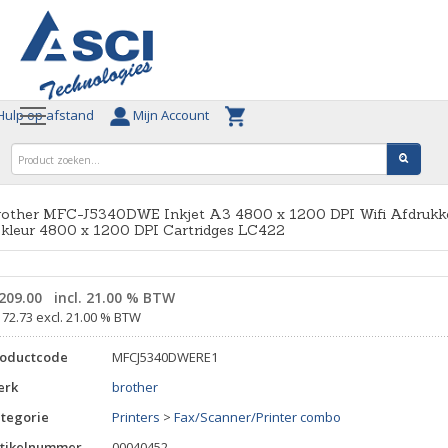
ulp op afstand
Mijn Account
rother MFC-J5340DWE Inkjet A3 4800 x 1200 DPI Wifi Afdrukk
 kleur 4800 x 1200 DPI Cartridges LC422
209.00
incl. 21.00 % BTW
172.73 excl. 21.00 % BTW
roductcode
MFCJ5340DWERE1
erk
brother
tegorie
Printers
>
Fax/Scanner/Printer combo
tikelnummer
00040452