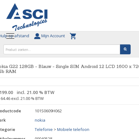
ulp op afstand
Mijn Account
okia G22 128GB - Blauw - Single SIM Android 12 LCD 1600 x 7
Gb RAM
199.00
incl. 21.00 % BTW
164.46 excl. 21.00 % BTW
roductcode
101S0609H062
erk
nokia
tegorie
Telefonie
>
Mobiele telefoon
tikelnummer
00040528