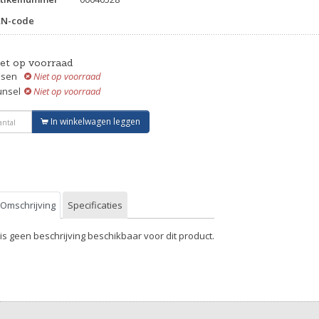
AN-code
iet op voorraad
ssen
Niet op voorraad
unsel
Niet op voorraad
In winkelwagen leggen
Omschrijving
Specificaties
 is geen beschrijving beschikbaar voor dit product.