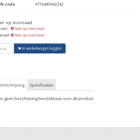
AN-code
4710483942242
iet op voorraad
ssen
Niet op voorraad
unsel
Niet op voorraad
In winkelwagen leggen
Omschrijving
Specificaties
 is geen beschrijving beschikbaar voor dit product.