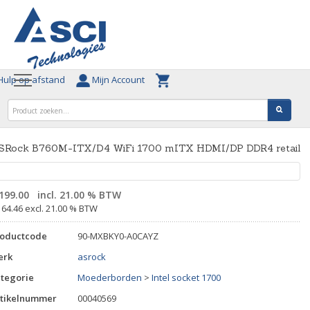
ulp op afstand
Mijn Account
SRock B760M-ITX/D4 WiFi 1700 mITX HDMI/DP DDR4 retail
199.00
incl. 21.00 % BTW
164.46 excl. 21.00 % BTW
roductcode
90-MXBKY0-A0CAYZ
erk
asrock
tegorie
Moederborden
>
Intel socket 1700
tikelnummer
00040569