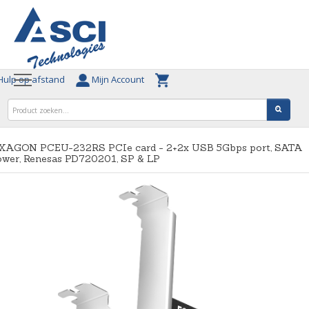
ulp op afstand
Mijn Account
XAGON PCEU-232RS PCIe card - 2+2x USB 5Gbps port, SATA
ower, Renesas PD720201, SP & LP