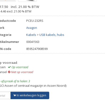
17.50
incl. 21.00 % BTW
14.46 excl. 21.00 % BTW
roductcode
PCEU-232RS
erk
Axagon
tegorie
Kabels
>
USB kabels, hubs
tikelnummer
00041563
AN-code
8595247908599
p voorraad
ssen
Op voorraad
unsel
Niet op voorraad
 afspraak af te halen: 3
SCI Assen of centraal magazijn in Assen Noord)
In winkelwagen leggen