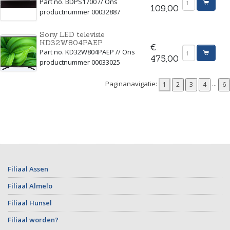
Part no. BDPS1700 // Ons
109,00
productnummer 00032887
Sony LED televisie
KD32W804PAEP
€
Part no. KD32W804PAEP // Ons
475,00
productnummer 00033025
Paginanavigatie:
...
Filiaal Assen
Filiaal Almelo
Filiaal Hunsel
Filiaal worden?