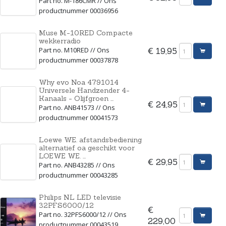
Part no. M-186CMR // Ons
productnummer 00036956
Muse M-10RED Compacte
wekkerradio
Part no. M10RED // Ons
€ 19,95
productnummer 00037878
Why evo Noa 4791014
Universele Handzender 4-
Kanaals - Olijfgroen ...
€ 24,95
Part no. ANB41573 // Ons
productnummer 00041573
Loewe WE. afstandsbediening
alternatief oa geschikt voor
LOEWE WE. ...
€ 29,95
Part no. ANB43285 // Ons
productnummer 00043285
Philips NL LED televisie
32PFS6000/12
€
Part no. 32PFS6000/12 // Ons
229,00
productnummer 00043519