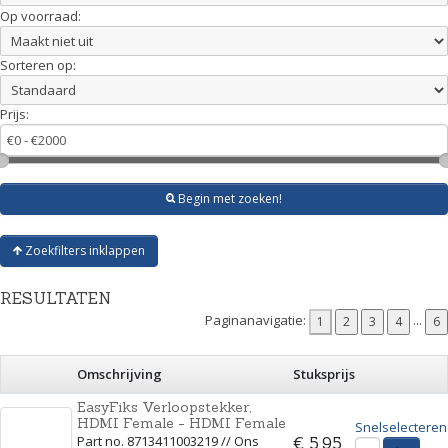
Op voorraad:
Sorteren op:
Prijs:
Begin met zoeken!
Zoekfilters inklappen
RESULTATEN
Paginanavigatie:
...
Omschrijving
Stuksprijs
EasyFiks Verloopstekker,
HDMI Female - HDMI Female
Snelselecteren
Part no. 8713411003219 // Ons
€ 5,95