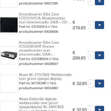
productnummer 00037385
Soundmaster Elite Line
ICD3030CA Muziekcenter
met internetradio, DAB+, CD- ...
€
Part no. ICD3030CA // Ons
279,95
productnummer 00038006
Soundmaster Elite Line
ICD2080SW Stereo
muziekcenter met
€
internetradio, DAB+, ...
299,95
Part no. ICD2080SW // Ons
productnummer 00038007
Muse M-170CMR Wekkerradio
met groot spiegel display
Part no. M170CMR // Ons
€ 32,95
productnummer 00034983
Muse Stijlvolle digitale
wekkerradio met groot
spiegeldisplay M-186CMR
€ 32,95