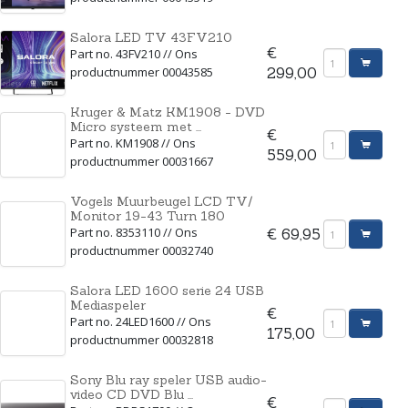
Salora LED TV 43FV210
€
Part no. 43FV210 // Ons
productnummer 00043585
299,00
Kruger & Matz KM1908 - DVD
Micro systeem met ...
€
Part no. KM1908 // Ons
559,00
productnummer 00031667
Vogels Muurbeugel LCD TV/
Monitor 19-43 Turn 180
Part no. 8353110 // Ons
€ 69,95
productnummer 00032740
Salora LED 1600 serie 24 USB
Mediaspeler
€
Part no. 24LED1600 // Ons
175,00
productnummer 00032818
Sony Blu ray speler USB audio-
video CD DVD Blu ...
€