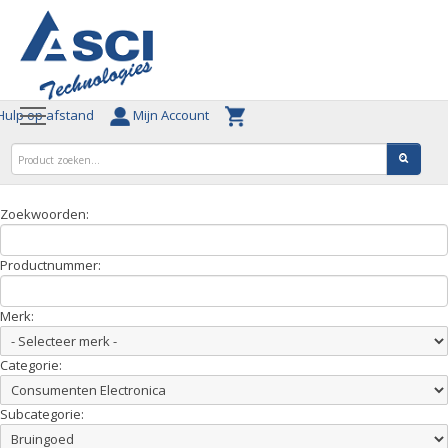
ulp op afstand
Mijn Account
Zoekwoorden:
Productnummer:
Merk:
Categorie:
Subcategorie: