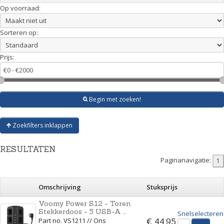
Op voorraad:
Sorteren op:
Prijs:
Begin met zoeken!
Zoekfilters inklappen
RESULTATEN
Paginanavigatie:
Omschrijving
Stuksprijs
Voomy Power S12 - Toren
Stekkerdoos - 5 USB-A ...
Snelselecteren
Part no. VS1211 // Ons
€ 44,95