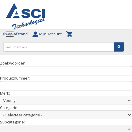
ulp op afstand
Mijn Account
Zoekwoorden:
Productnummer:
Merk:
Categorie:
Subcategorie: