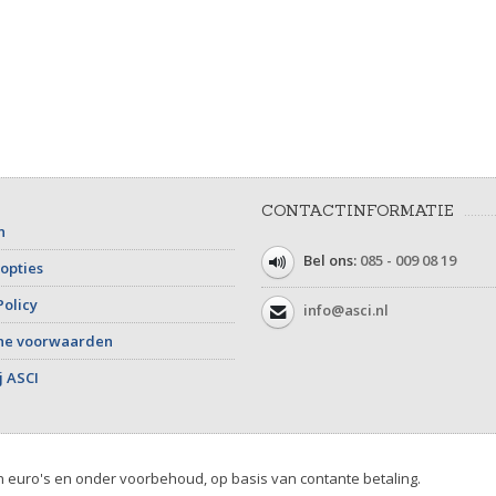
CONTACTINFORMATIE
n
Bel ons:
085 - 009 08 19
opties
Policy
info@asci.nl
ne voorwaarden
j ASCI
in euro's en onder voorbehoud, op basis van contante betaling.