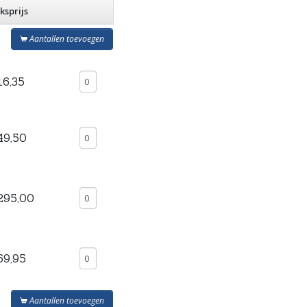
ksprijs
Aantallen toevoegen
16,35
49,50
295,00
69,95
Aantallen toevoegen