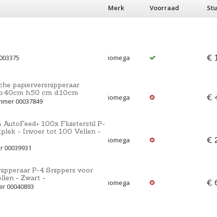
Merk
Voorraad
Stu
€ 
0003375
iomega
che papierversnipperaar
 b:40cm h:50 cm d:10cm
€ 
iomega
ummer 00037849
AutoFeed+ 100x Fluisterstil P-
lek - Invoer tot 100 Vellen -
€ 
iomega
r 00039931
pperaar P-4 Snippers voor
llen - Zwart -
€ 
iomega
er 00040893