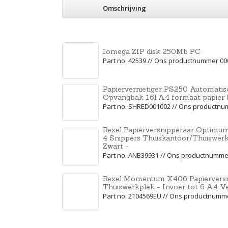
Omschrijving
Iomega ZIP disk 250Mb PC
Part no. 42539 // Ons productnummer 0
Papiervernietiger PS250 Automatis
Opvangbak 16l A4 formaat papier
Part no. SHRED001002 // Ons productn
Rexel Papierversnipperaar Optimum 
4 Snippers Thuiskantoor/Thuiswerkp
Zwart -
Part no. ANB39931 // Ons productnumme
Rexel Momentum X406 Papierversni
Thuiswerkplek - Invoer tot 6 A4 Ve
Part no. 2104569EU // Ons productnumm