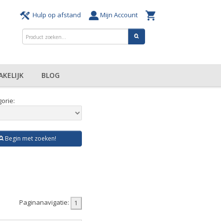
Hulp op afstand
Mijn Account
AKELIJK
BLOG
orie:
Begin met zoeken!
Paginanavigatie: