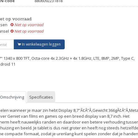
AN-code
8806092231818
iet op voorraad
ssen
Niet op voorraad
unsel
Niet op voorraad
In winkelwagen leggen
7" 1340 x 800 TFT, Octa-core 4x 2.3GHz + 4x 1.8GHz, LTE, 8MP, 2MP, Type C,
droid 11
Omschrijving
Specificaties
elen wanneer je maar zin hebt Display 8,7''Ã¢Â”Â‚Gewicht 366gÃ¢Â”Â‚Meta
ver Geniet van films en games op een breed display van 8,7 inch. Het
herm heeft nauwelijks randen en daardoor een betere verhouding tusse
huizing en beeld. Je tablet is dus niet groter en heeft nog steeds hetzelfd
jne compacte formaat, zodat je urenlang kunt spelen zonder dat je hande