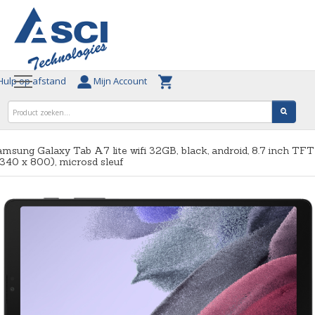
ulp op afstand
Mijn Account
msung Galaxy Tab A7 lite wifi 32GB, black, android, 8.7 inch TFT
340 x 800), microsd sleuf