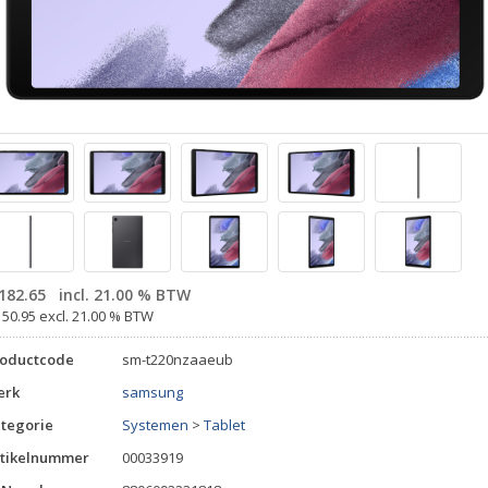
182.65
incl. 21.00 % BTW
150.95 excl. 21.00 % BTW
roductcode
sm-t220nzaaeub
erk
samsung
tegorie
Systemen
>
Tablet
tikelnummer
00033919