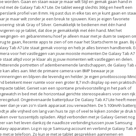
e worden. Gaan en staan waar je maar wilt Stijl en gemak gaan hand in
nd met de Galaxy Tab A7 Lite. De tablet weegt slechts 366g en heeft een
perslank profiel van 8 mm. Hij past dus in elke tas en je kunt gaan en staa
ar je maar wilt zonder je een breuk te sjouwen. Kies je eigen favoriete
tvoering: strak Gray of Silver. Gemakkelijk te bedienen met één hand
vigeren op je tablet, dat doe je gemakkelijk met één hand. Met het
wegingen- en gebarenmenu hoef je alleen maar met je duim te swipen o
rug te gaan, Recente apps te zien of om naar het Startscherm te gaan. Bij
laxy Tab A7 Lite staat gemak voorop en heb je alles binnen handbereik. 
mera voor het vastleggen van jouw mooiste momenten De Galaxy Tab A7
te staat altijd voor je klaar als jij jouw momenten wilt vastleggen en delen.
hitterende portretten of adembenemende landschappen, de Galaxy Tab 
te kan alles aan. Met de primaire camera van 8MP bewaar je je
rinneringen en blijven die levendig en helder. Je eigen privébioscoop Min
nd betekent meer ruimte voor een groter 8,7 inch display op een praktisc
mpacte tablet. Geniet van een spontane privévoorstelling in het park of
ngewatch in bed met de horizontaal gerichte stereospeakers voor een rijk
ereogeluid. Ongeëvenaarde batterijduur De Galaxy Tab A7 Lite heeft mee
wer dan je van zo'n slank apparaat zou verwachten. De 5.100mAh batterij
edt je alle vrijheid om lang van huis te zijn of veel te kijken zonder je druk 
ken over tussentijds opladen. Altijd verbonden met je Galaxy Geniet nog
er van het leven dankzij de naadloze verbinding tussen jouw Samsung
laxy-apparaten. Log in op je Samsung-account en verbind je Galaxy Tab 
te met je telefoon. Zo kun je met je tablet gesprekken aannemen en