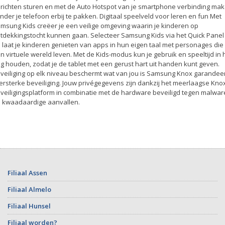
richten sturen en met de Auto Hotspot van je smartphone verbinding ma
nder je telefoon erbij te pakken. Digitaal speelveld voor leren en fun Met
msung Kids creëer je een veilige omgeving waarin je kinderen op
tdekkingstocht kunnen gaan. Selecteer Samsung Kids via het Quick Panel
 laat je kinderen genieten van apps in hun eigen taal met personages die 
n virtuele wereld leven. Met de Kids-modus kun je gebruik en speeltijd in 
g houden, zodat je de tablet met een gerust hart uit handen kunt geven.
veiliging op elk niveau beschermt wat van jou is Samsung Knox garandee
zersterke beveiliging. Jouw privégegevens zijn dankzij het meerlaagse Kno
veiligingsplatform in combinatie met de hardware beveiligd tegen malwar
 kwaadaardige aanvallen.
Filiaal Assen
Filiaal Almelo
Filiaal Hunsel
Filiaal worden?