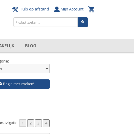
Hulp op afstand
Mijn Account
AKELIJK
BLOG
orie:
Begin met zoeken!
navigatie: