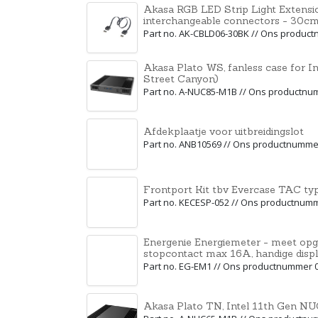
Akasa RGB LED Strip Light Extensi
interchangeable connectors - 30c
Part no. AK-CBLD06-30BK // Ons produc
Akasa Plato WS, fanless case for I
Street Canyon)
Part no. A-NUC85-M1B // Ons productn
Afdekplaatje voor uitbreidingslot
Part no. ANB10569 // Ons productnumme
Frontport Kit tbv Evercase TAC ty
Part no. KECESP-052 // Ons productnum
Energenie Energiemeter - meet o
stopcontact max 16A, handige displ
Part no. EG-EM1 // Ons productnummer 
Akasa Plato TN, Intel 11th Gen NU