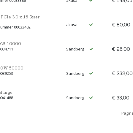
€ 149,05
ummer 00033386
akasa
CIe 3.0 x 16 Riser
€ 80,00
akasa
tnummer 00033402
20W 10000
€ 26,00
0034711
Sandberg
130W 50000
€ 232,00
0039253
Sandberg
charge
€ 33,00
0041488
Sandberg
Pagina