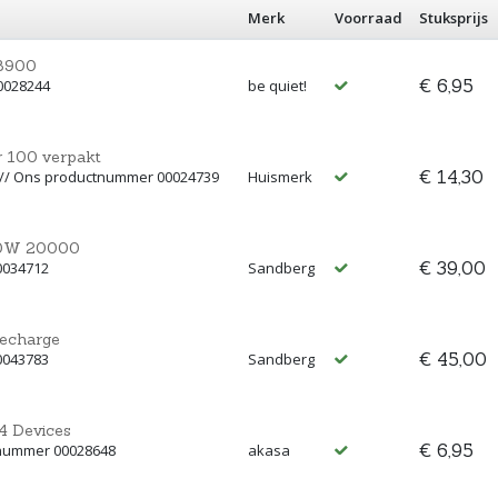
Merk
Voorraad
Stuksprijs
DB900
€ 6,95
0028244
be quiet!
r 100 verpakt
€ 14,30
M // Ons productnummer 00024739
Huismerk
20W 20000
€ 39,00
0034712
Sandberg
echarge
€ 45,00
0043783
Sandberg
4 Devices
€ 6,95
tnummer 00028648
akasa