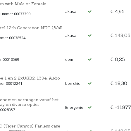
on with Male or Female
m
€ 4,95
akasa
tnummer 00033399
ntel 12th Generation NUC (Wall
€ 149,05
akasa
ummer 00038524
€ 0,25
r 00010569
oem
pe 1 en 2 2xUSB2, 1394, Audio
€ 18,30
mer 00012241
bon chic
pgenomen vermogen vanaf het
ay en diverse opties
€ -11977
Energenie
00028357
C (Tiger Canyon) Fanless case