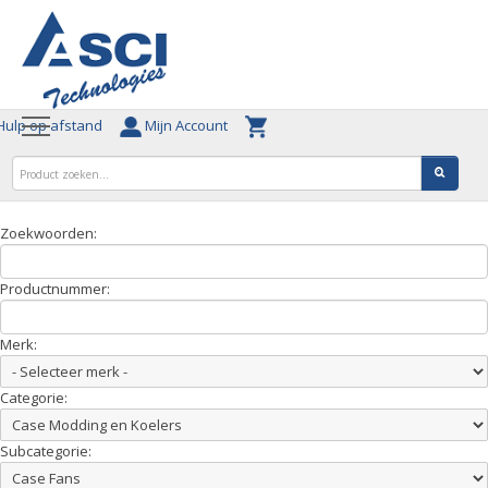
ulp op afstand
Mijn Account
Zoekwoorden:
Productnummer:
Merk:
Categorie:
Subcategorie: