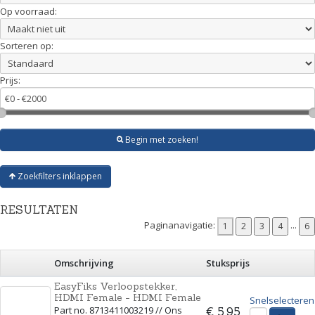
Op voorraad:
Sorteren op:
Prijs:
Begin met zoeken!
Zoekfilters inklappen
RESULTATEN
Paginanavigatie:
...
Omschrijving
Stuksprijs
EasyFiks Verloopstekker,
HDMI Female - HDMI Female
Snelselecteren
Part no. 8713411003219 // Ons
€ 5,95