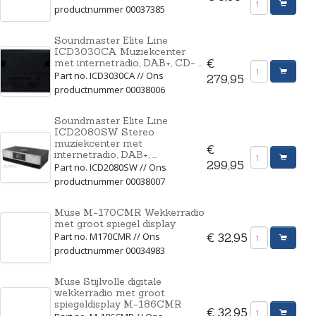
productnummer 00037385
Soundmaster Elite Line
ICD3030CA Muziekcenter
met internetradio, DAB+, CD- ...
€
Part no. ICD3030CA // Ons
279,95
productnummer 00038006
Soundmaster Elite Line
ICD2080SW Stereo
muziekcenter met
€
internetradio, DAB+, ...
299,95
Part no. ICD2080SW // Ons
productnummer 00038007
Muse M-170CMR Wekkerradio
met groot spiegel display
Part no. M170CMR // Ons
€ 32,95
productnummer 00034983
Muse Stijlvolle digitale
wekkerradio met groot
spiegeldisplay M-186CMR
€ 32,95