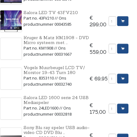
Salora LED TV 43FV210
€
Part no. 43FV210 // Ons
productnummer 00043585
299,00
Kruger & Matz KM1908 - DVD
Micro systeem met ...
€
Part no. KM1908 // Ons
559,00
productnummer 00031667
Vogels Muurbeugel LCD TV/
Monitor 19-43 Turn 180
Part no. 8353110 // Ons
€ 69,95
productnummer 00032740
Salora LED 1600 serie 24 USB
Mediaspeler
€
Part no. 24LED1600 // Ons
175,00
productnummer 00032818
Sony Blu ray speler USB audio-
video CD DVD Blu ...
€