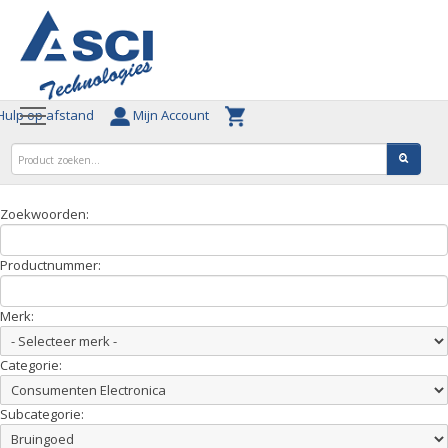
ulp op afstand
Mijn Account
Zoekwoorden:
Productnummer:
Merk:
Categorie:
Subcategorie: