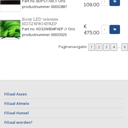
Part no. BDPS1700 // Ons
109,00
productnummer 00032887
Sony LED televisie
KD32W804PAEP
€
Part no. KD32W804PAEP // Ons
475,00
productnummer 00033025
Paginanavigatie:
...
Filiaal Assen
Filiaal Almelo
Filiaal Hunsel
Filiaal worden?