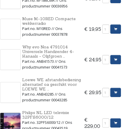
Part no. M-186CMR // Ons
productnummer 00036956
Muse M-10RED Compacte
wekkerradio
Part no. M10RED // Ons
€ 19,95
productnummer 00037878
Why evo Noa 4791014
Universele Handzender 4-
Kanaals - Olijfgroen ...
€ 24,95
Part no. ANB41573 // Ons
productnummer 00041573
Loewe WE. afstandsbediening
alternatief oa geschikt voor
LOEWE WE. ...
€ 29,95
Part no. ANB43285 // Ons
productnummer 00043285
Philips NL LED televisie
32PFS6000/12
€
Part no. 32PFS6000/12 // Ons
229,00
productnummer 00043519