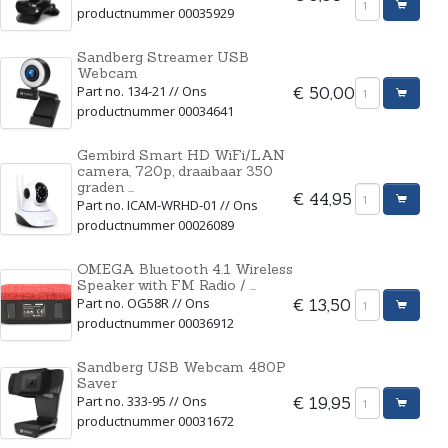
productnummer 00035929
Sandberg Streamer USB
Webcam
Part no. 134-21 // Ons
€ 50,00
productnummer 00034641
Gembird Smart HD WiFi/LAN
camera, 720p, draaibaar 350
graden ...
€ 44,95
Part no. ICAM-WRHD-01 // Ons
productnummer 00026089
OMEGA Bluetooth 4.1 Wireless
Speaker with FM Radio / ...
Part no. OG58R // Ons
€ 13,50
productnummer 00036912
Sandberg USB Webcam 480P
Saver
Part no. 333-95 // Ons
€ 19,95
productnummer 00031672