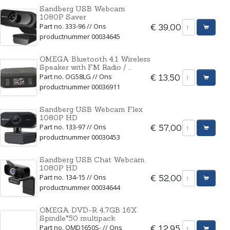
Sandberg USB Webcam
1080P Saver
Part no. 333-96 // Ons
€ 39,00
productnummer 00034645
OMEGA Bluetooth 4.1 Wireless
Speaker with FM Radio / ...
Part no. OG58LG // Ons
€ 13,50
productnummer 00036911
Sandberg USB Webcam Flex
1080P HD
Part no. 133-97 // Ons
€ 57,00
productnummer 00030453
Sandberg USB Chat Webcam
1080P HD
Part no. 134-15 // Ons
€ 52,00
productnummer 00034644
OMEGA DVD-R 4,7GB 16X
Spindle*50 multipack
Part no. OMD1650S- // Ons
€ 12,95