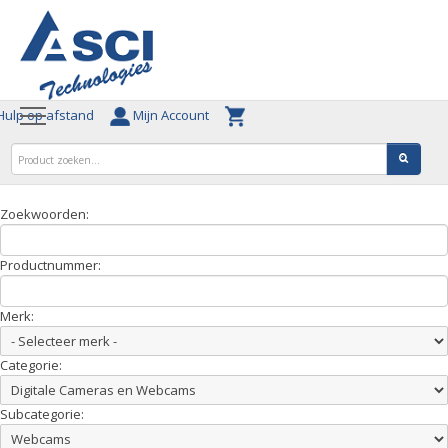
ulp op afstand
Mijn Account
Zoekwoorden:
Productnummer:
Merk:
Categorie:
Subcategorie: