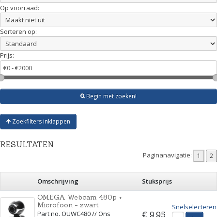
Op voorraad:
Sorteren op:
Prijs:
Begin met zoeken!
Zoekfilters inklappen
RESULTATEN
Paginanavigatie:
Omschrijving
Stuksprijs
OMEGA Webcam 480p +
Microfoon - zwart
Snelselecteren
Part no. OUWC480 // Ons
€ 9,95