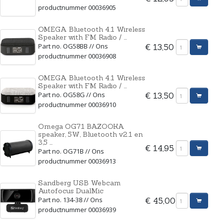
productnummer 00036905
OMEGA Bluetooth 4.1 Wireless
Speaker with FM Radio / ...
Part no. OG58BB // Ons
€ 13,50
productnummer 00036908
OMEGA Bluetooth 4.1 Wireless
Speaker with FM Radio / ...
Part no. OG58G // Ons
€ 13,50
productnummer 00036910
Omega OG71 BAZOOKA
speaker, 5W, Bluetooth v2.1 en
3,5 ...
€ 14,95
Part no. OG71B // Ons
productnummer 00036913
Sandberg USB Webcam
Autofocus DualMic
Part no. 134-38 // Ons
€ 45,00
productnummer 00036939