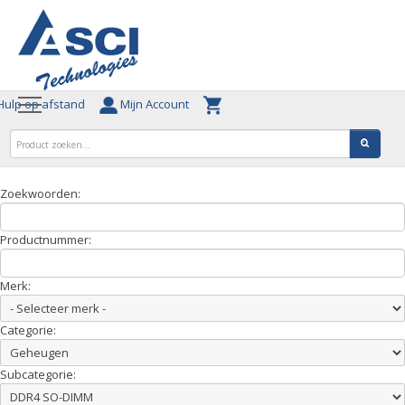
ulp op afstand
Mijn Account
Zoekwoorden:
Productnummer:
Merk:
Categorie:
Subcategorie: