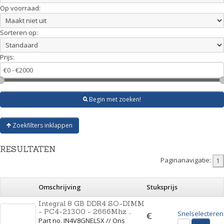
Op voorraad:
Sorteren op:
Prijs:
Begin met zoeken!
Zoekfilters inklappen
RESULTATEN
Paginanavigatie:
Omschrijving
Stuksprijs
Integral 8 GB DDR4 SO-DIMM
- PC4-21300 - 2666Mhz ...
Snelselecteren
€
Part no. IN4V8GNELSX // Ons