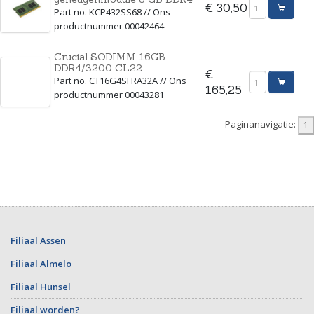
€ 30,50
Part no. KCP432SS68 // Ons
productnummer 00042464
Crucial SODIMM 16GB
DDR4/3200 CL22
€
Part no. CT16G4SFRA32A // Ons
165,25
productnummer 00043281
Paginanavigatie:
Filiaal Assen
Filiaal Almelo
Filiaal Hunsel
Filiaal worden?