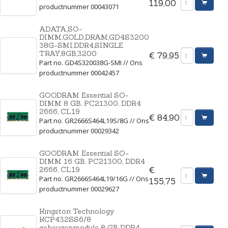
119,00
productnummer 00043071
ADATA,SO-
DIMM,GOLD,DRAM,GD4S3200
38G-SMI,DDR4,SINGLE
TRAY,8GB,3200
€ 79,95
Part no. GD4S320038G-SMI // Ons
productnummer 00042457
GOODRAM Essential SO-
DIMM 8 GB, PC21300, DDR4
2666, CL19
€ 84,90
Part no. GR2666S464L19S/8G // Ons
productnummer 00029342
GOODRAM Essential SO-
DIMM 16 GB, PC21300, DDR4
2666, CL19
€
Part no. GR2666S464L19/16G // Ons
155,75
productnummer 00029627
Kingston Technology
KCP432SS6/8
geheugenmodule 8 GB DDR4