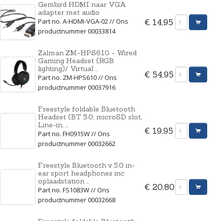
Gembird HDMI naar VGA
adapter met audio
Part no. A-HDMI-VGA-02 // Ons
€ 14,95
productnummer 00033814
Zalman ZM-HPS610 - Wired
Gaming Headset (RGB
lighting)/ Virtual ...
€ 54,95
Part no. ZM-HPS610 // Ons
productnummer 00037916
Freestyle foldable Bluetooth
Headset (BT 5.0, microSD slot,
Line-in, ...
€ 19,95
Part no. FH0915W // Ons
productnummer 00032662
Freestyle Bluetooth v 5.0 in-
ear sport headphones inc
oplaadstation ...
€ 20,80
Part no. FS1083W // Ons
productnummer 00032668