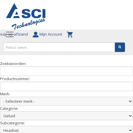
ulp op afstand
Mijn Account
Zoekwoorden:
Productnummer:
Merk:
Categorie:
Subcategorie: