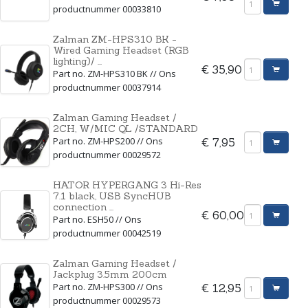
productnummer 00033810
Zalman ZM-HPS310 BK -
Wired Gaming Headset (RGB
lighting)/ ...
€ 35,90
Part no. ZM-HPS310 BK // Ons
productnummer 00037914
Zalman Gaming Headset /
2CH, W/MIC QL /STANDARD
Part no. ZM-HPS200 // Ons
€ 7,95
productnummer 00029572
HATOR HYPERGANG 3 Hi-Res
7.1 black, USB SyncHUB
connection ...
€ 60,00
Part no. ESH50 // Ons
productnummer 00042519
Zalman Gaming Headset /
Jackplug 3.5mm 200cm
Part no. ZM-HPS300 // Ons
€ 12,95
productnummer 00029573