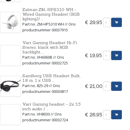
Zalman ZM-HPS310 WH -
Wired Gaming Headset (RGB
lighting)/ ...
€ 29,95
Part no. ZM-HPS310 WH // Ons
productnummer 00037915
Varr Gaming Headset Hi-Fi
Stereo, black with RGB
backlight, ...
€ 19,95
Part no. VH6060B // Ons
productnummer 00032725
Sandberg USB Headset Bulk,
1.8 m, 1 x USB ...
Part no. 825-29 // Ons
€ 21,00
productnummer 00030817
Varr Gaming headset - 2x 3,5
inch audio / ...
Part no. VH8030 // Ons
€ 26,95
productnummer 00032724