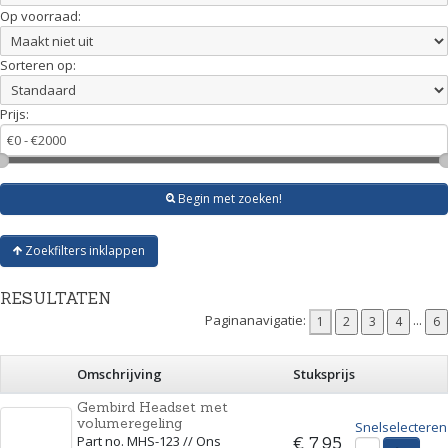
Op voorraad:
Sorteren op:
Prijs:
Begin met zoeken!
Zoekfilters inklappen
RESULTATEN
Paginanavigatie:
...
Omschrijving
Stuksprijs
Gembird Headset met
volumeregeling
Snelselecteren
Part no. MHS-123 // Ons
€ 7,95