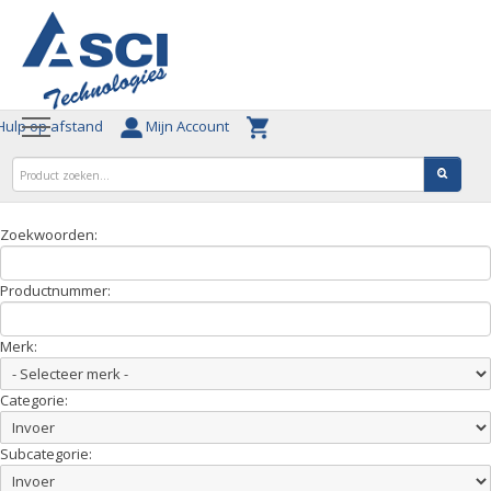
ulp op afstand
Mijn Account
Zoekwoorden:
Productnummer:
Merk:
Categorie:
Subcategorie: