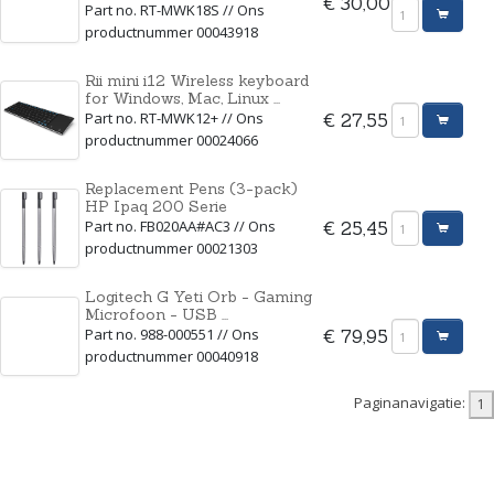
€ 30,00
Part no. RT-MWK18S // Ons
productnummer 00043918
Rii mini i12 Wireless keyboard
for Windows, Mac, Linux ...
Part no. RT-MWK12+ // Ons
€ 27,55
productnummer 00024066
Replacement Pens (3-pack)
HP Ipaq 200 Serie
Part no. FB020AA#AC3 // Ons
€ 25,45
productnummer 00021303
Logitech G Yeti Orb - Gaming
Microfoon - USB ...
Part no. 988-000551 // Ons
€ 79,95
productnummer 00040918
Paginanavigatie: