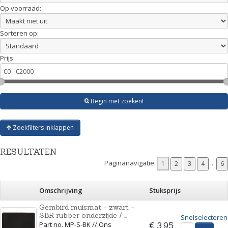
Op voorraad:
Sorteren op:
Prijs:
Begin met zoeken!
Zoekfilters inklappen
RESULTATEN
Paginanavigatie:
...
Omschrijving
Stuksprijs
Gembird muismat - zwart -
SBR rubber onderzijde / ...
Snelselecteren
Part no. MP-S-BK // Ons
€ 3,95