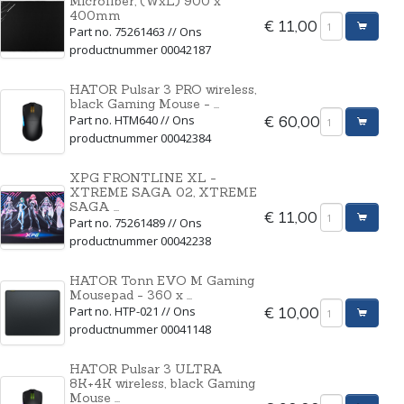
Microfiber, (WxL) 900 x
400mm
€ 11,00
Part no. 75261463 // Ons
productnummer 00042187
HATOR Pulsar 3 PRO wireless,
black Gaming Mouse - ...
Part no. HTM640 // Ons
€ 60,00
productnummer 00042384
XPG FRONTLINE XL -
XTREME SAGA 02, XTREME
SAGA ...
€ 11,00
Part no. 75261489 // Ons
productnummer 00042238
HATOR Tonn EVO M Gaming
Mousepad - 360 x ...
Part no. HTP-021 // Ons
€ 10,00
productnummer 00041148
HATOR Pulsar 3 ULTRA
8K+4K wireless, black Gaming
Mouse ...