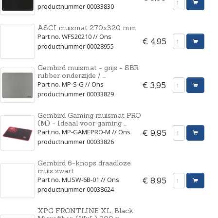
productnummer 00033830
ASCI muismat 270x320 mm
Part no. WFS20210 // Ons
€ 4,95
productnummer 00028955
Gembird muismat - grijs - SBR
rubber onderzijde / ...
Part no. MP-S-G // Ons
€ 3,95
productnummer 00033829
Gembird Gaming muismat PRO
(M) - Ideaal voor gaming ...
Part no. MP-GAMEPRO-M // Ons
€ 9,95
productnummer 00033826
Gembird 6-knops draadloze
muis zwart
Part no. MUSW-6B-01 // Ons
€ 8,95
productnummer 00038624
XPG FRONTLINE XL, Black,