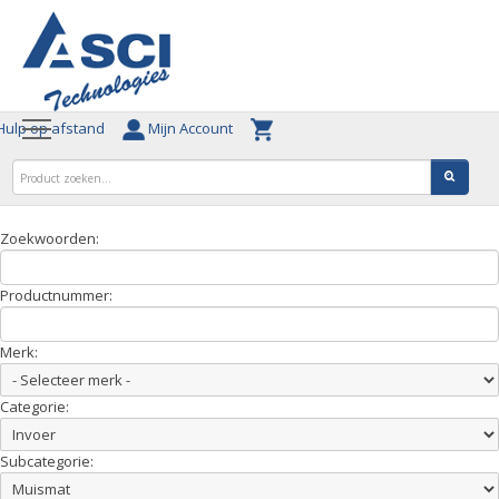
ulp op afstand
Mijn Account
Zoekwoorden:
Productnummer:
Merk:
Categorie:
Subcategorie: