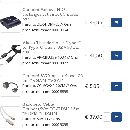
Gembird Actieve HDMI
verlenger set, max 60 meter
over ...
€ 49,95
Part no. DEX-HDMI-03 // Ons
productnummer 00033854
Akasa Thunderbolt 4 Type-C
to Type-C Cable, 8K@60Hz,
dual ...
€ 41,50
Part no. AK-CBUB59-10BK // Ons
productnummer 00034477
Gembird VGA splitterkabel 20
cm, *VGAM, *VGAF
Part no. CC-VGAX2-20CM // Ons
€ 5,85
productnummer 00028898
Sandberg Cable
Thunder/MiniDP>HDMI 1.5m,
*MDPM, *HDMIM
€ 37,00
Part no. 508-71 // Ons
productnummer 00029098