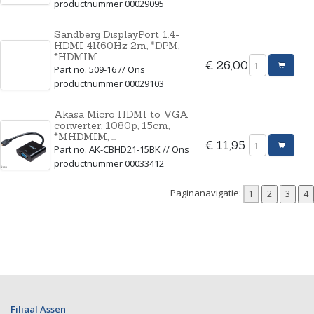
productnummer 00029095
Sandberg DisplayPort 1.4-
HDMI 4K60Hz 2m, *DPM,
*HDMIM
€ 26,00
Part no. 509-16 // Ons
productnummer 00029103
Akasa Micro HDMI to VGA
converter, 1080p, 15cm,
*MHDMIM, ...
€ 11,95
Part no. AK-CBHD21-15BK // Ons
productnummer 00033412
Paginanavigatie:
Filiaal Assen