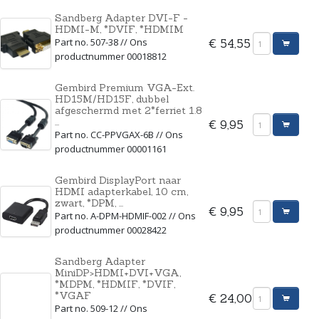
Sandberg Adapter DVI-F -
HDMI-M, *DVIF, *HDMIM
Part no. 507-38 // Ons
€ 54,55
productnummer 00018812
Gembird Premium VGA-Ext.
HD15M/HD15F, dubbel
afgeschermd met 2*ferriet 1.8
...
€ 9,95
Part no. CC-PPVGAX-6B // Ons
productnummer 00001161
Gembird DisplayPort naar
HDMI adapterkabel, 10 cm,
zwart, *DPM, ...
€ 9,95
Part no. A-DPM-HDMIF-002 // Ons
productnummer 00028422
Sandberg Adapter
MiniDP>HDMI+DVI+VGA,
*MDPM, *HDMIF, *DVIF,
*VGAF
€ 24,00
Part no. 509-12 // Ons