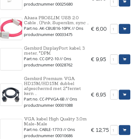
productnummer 00025680
Akasa PROSLIM USB 2.0
Cable , (Pink, Superslim, sync ...
Part no. AK-CBUB16-10PK // Ons
€ 6,00
productnummer 00033475
Gembird DisplayPort kabel, 3
meter, *DPM
Part no. CC-DP2-10 // Ons
€ 9,95
productnummer 00028762
Gembird Premium VGA
HD15M/HD15M dubbel
afgeschermd met 2*ferriet
kern ...
€ 6,95
Part no. CC-PPVGA-6B // Ons
productnummer 00001088
VGA kabel High Quality 3,0m
Male-Male
Part no. CABLE-177/3 // Ons
€ 12,75
productnummer 00010686