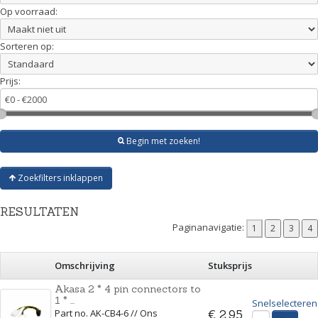
Op voorraad:
Sorteren op:
Prijs:
Begin met zoeken!
Zoekfilters inklappen
RESULTATEN
Paginanavigatie:
Omschrijving
Stuksprijs
Akasa 2 * 4 pin connectors to
1 * ...
Snelselecteren
Part no. AK-CB4-6 // Ons
€ 2,95