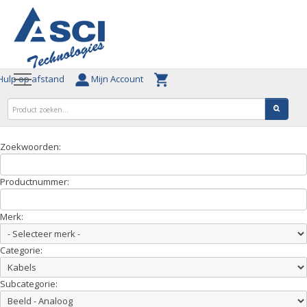
ulp op afstand
Mijn Account
Zoekwoorden:
Productnummer:
Merk:
Categorie:
Subcategorie: