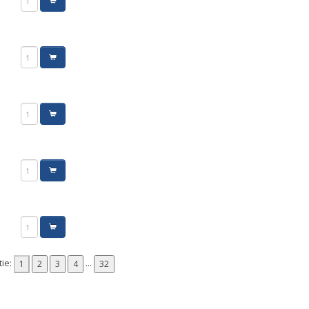
0
tie:
...