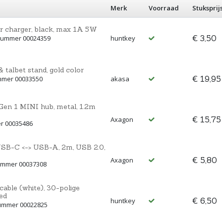
Merk
Voorraad
Stuksprij
charger, black, max 1A 5W
€ 3,50
tnummer 00024359
huntkey
 talbet stand, gold color
€ 19,95
mmer 00033550
akasa
 1 MINI hub, metal, 1.2m
€ 15,75
Axagon
r 00035486
C <-> USB-A, 2m, USB 2.0,
€ 5,80
Axagon
ummer 00037308
able (white), 30-polige
ied
€ 6,50
huntkey
nummer 00022825