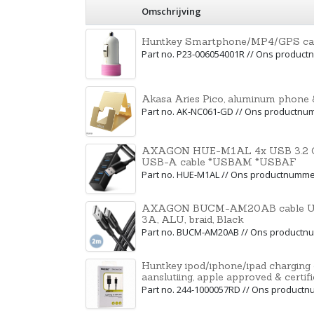
Omschrijving
Huntkey Smartphone/MP4/GPS car 
Part no. P23-006054001R // Ons produc
Akasa Aries Pico, aluminum phone &
Part no. AK-NC061-GD // Ons productnu
AXAGON HUE-M1AL 4x USB 3.2 Gen
USB-A cable *USBAM *USBAF
Part no. HUE-M1AL // Ons productnumme
AXAGON BUCM-AM20AB cable USB-
3A, ALU, braid, Black
Part no. BUCM-AM20AB // Ons productn
Huntkey ipod/iphone/ipad charging c
aanslutiing, apple approved & certif
Part no. 244-1000057RD // Ons product