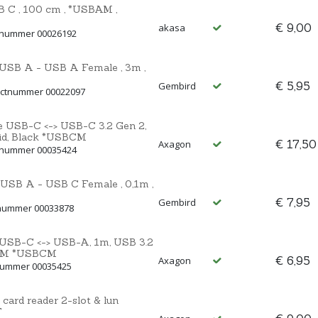
B C , 100 cm , *USBAM ,
€ 9,00
akasa
ctnummer 00026192
 USB A - USB A Female , 3m ,
€ 5,95
Gembird
ductnummer 00022097
SB-C <-> USB-C 3.2 Gen 2,
id, Black *USBCM
€ 17,50
Axagon
tnummer 00035424
 USB A - USB C Female , 0,1m ,
€ 7,95
Gembird
tnummer 00033878
B-C <-> USB-A, 1m, USB 3.2
SBAM *USBCM
€ 6,95
Axagon
nummer 00035425
rd reader 2-slot & lun
F