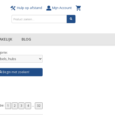
Hulp op afstand
Mijn Account
AKELIJK
BLOG
orie:
Begin met zoeken!
tie:
...