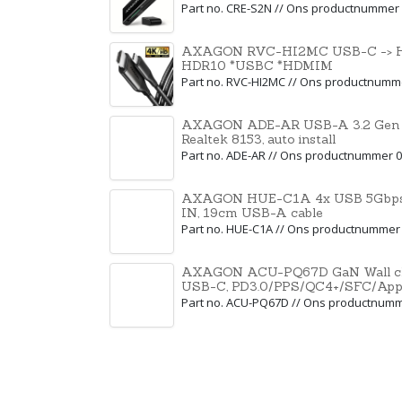
Part no. CRE-S2N // Ons productnummer
AXAGON RVC-HI2MC USB-C -> HDM
HDR10 *USBC *HDMIM
Part no. RVC-HI2MC // Ons productnumm
AXAGON ADE-AR USB-A 3.2 Gen 1 -
Realtek 8153, auto install
Part no. ADE-AR // Ons productnummer 
AXAGON HUE-C1A 4x USB 5Gbps
IN, 19cm USB-A cable
Part no. HUE-C1A // Ons productnummer
AXAGON ACU-PQ67D GaN Wall cha
USB-C, PD3.0/PPS/QC4+/SFC/App
Part no. ACU-PQ67D // Ons productnum