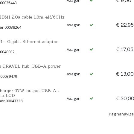
€ 9,00
Axagon
 00035443
I 2.0a cable 1.8m, 4K/60Hz
€ 22,95
Axagon
er 00038264
 Gigabit Ethernet adapter,
€ 17,05
Axagon
00040032
 TRAVEL hub, USB-A power
€ 13,00
Axagon
 00039479
rger 67W, output USB-A +
le, LCD
€ 30,0
Axagon
mer 00043328
Paginanaviga