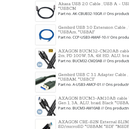
Akasa USB 2.0 Cable , USB A - US
*USBCM
Part no. AK-CBUB32-10GR // Ons produ
Gembird USB 3.0 Extension Cable ,
*USBAm, *USBAF
Part no. CCP-USB3-AMAF-10 // Ons pro
AXAGON BUCM32-CM20AB cable U
2m, PD 100W, 5A, 4K HD, ALU, bra
Part no. BUCM32-CM20AB // Ons produc
Gembird USB C 3.1 Adapter Cable ,
*USBAM, *USBCF
Part no. A-USB3-AMCF-01 // Ons produc
AXAGON BUCM3-AM10AB cable US
Gen 1, 3A, ALU, braid, Black *U
Part no. BUCM3-AM10AB // Ons product
AXAGON CRE-S2N External SLIM ca
SD/microSD *USBAM *SDF *MSD