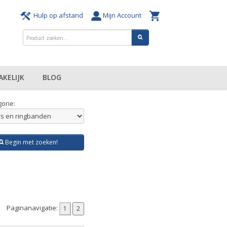
Hulp op afstand
Mijn Account
AKELIJK
BLOG
orie:
Begin met zoeken!
Paginanavigatie: