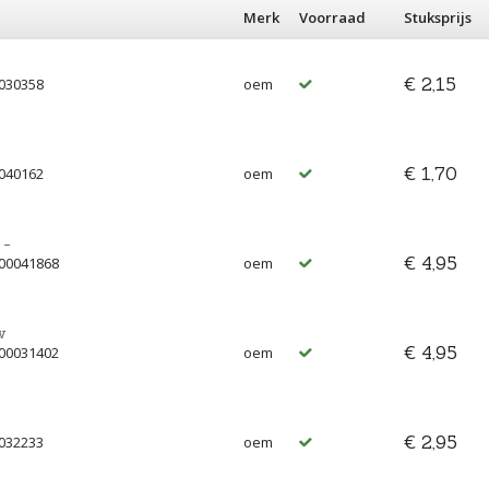
Merk
Voorraad
Stuksprijs
€ 2,15
0030358
oem
€ 1,70
0040162
oem
 -
€ 4,95
 00041868
oem
w
€ 4,95
 00031402
oem
€ 2,95
0032233
oem