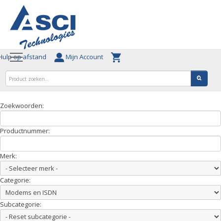
ulp op afstand
Mijn Account
Zoekwoorden:
Productnummer:
Merk:
Categorie:
Subcategorie: