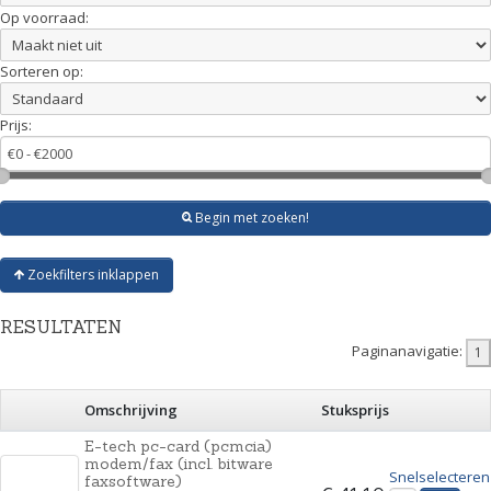
Op voorraad:
Sorteren op:
Prijs:
Begin met zoeken!
Zoekfilters inklappen
RESULTATEN
Paginanavigatie:
Omschrijving
Stuksprijs
E-tech pc-card (pcmcia)
modem/fax (incl. bitware
Snelselecteren
faxsoftware)