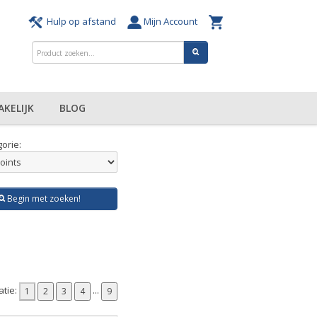
Hulp op afstand
Mijn Account
AKELIJK
BLOG
orie:
Begin met zoeken!
atie:
...