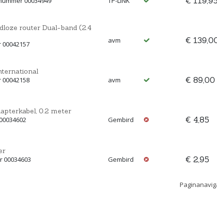
€ 119,9
ctnummer 00034949
TP-LINK
dloze router Dual-band (2.4
€ 139,0
avm
r 00042157
ternational
€ 89,00
r 00042158
avm
pterkabel, 0.2 meter
€ 4,85
 00034602
Gembird
er
€ 2,95
er 00034603
Gembird
Paginanavig