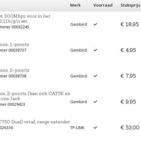
Merk
Voorraad
Stuksprijs
int 300Mbps voor in het
2.11b/g/n wit
€ 18,95
Gembird
ummer 00032245
os, 1-poorts
€ 4,95
mmer 00038737
Gembird
os, 2-poorts
€ 7,95
mmer 00038738
Gembird
s, 2-poorts (kan ook CAT5E en
tone Jack
€ 9,95
Gembird
mmer 00029423
50 Dual) retail, range extender
€ 53,00
0026336
TP-LINK