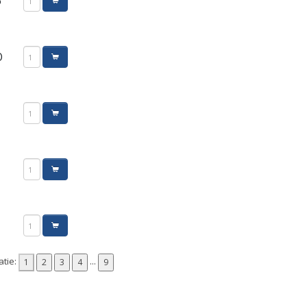
5
0
atie:
...