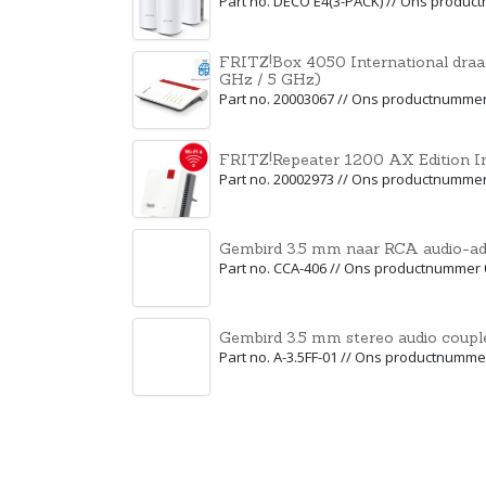
Part no. DECO E4(3-PACK) // Ons produ
FRITZ!Box 4050 International draa
GHz / 5 GHz)
Part no. 20003067 // Ons productnumme
FRITZ!Repeater 1200 AX Edition In
Part no. 20002973 // Ons productnumme
Gembird 3.5 mm naar RCA audio-ada
Part no. CCA-406 // Ons productnummer
Gembird 3.5 mm stereo audio coupl
Part no. A-3.5FF-01 // Ons productnumm