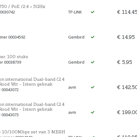
50 / PoE /2.4 + 5GHz
€ 114,4
00030742
TP-LINK
€ 14,95
mmer 00034592
Gembird
er, 100 stuks
€ 5,95
er 00038739
Gembird
n international Dual-band (2.4
Rood Wit - Intern gebruik
€ 142,5
avm
r 00043072
n international Dual-band (2.4
Rood Wit - Intern gebruik
€ 199,0
avm
r 00043073
 10/100Mbps set van 3 MESH