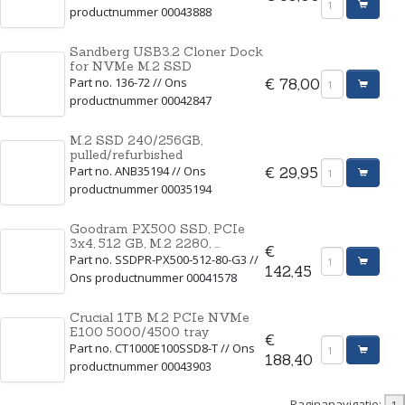
productnummer 00043888
Sandberg USB3.2 Cloner Dock
for NVMe M.2 SSD
Part no. 136-72 // Ons
€ 78,00
productnummer 00042847
M.2 SSD 240/256GB,
pulled/refurbished
Part no. ANB35194 // Ons
€ 29,95
productnummer 00035194
Goodram PX500 SSD, PCIe
3x4, 512 GB, M.2 2280, ...
€
Part no. SSDPR-PX500-512-80-G3 //
142,45
Ons productnummer 00041578
Crucial 1TB M.2 PCIe NVMe
E100 5000/4500 tray
€
Part no. CT1000E100SSD8-T // Ons
188,40
productnummer 00043903
Paginanavigatie: