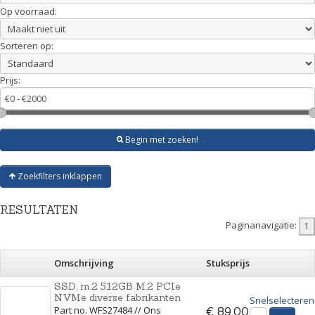
Op voorraad:
Sorteren op:
Prijs:
Begin met zoeken!
Zoekfilters inklappen
RESULTATEN
Paginanavigatie:
Omschrijving
Stuksprijs
SSD, m.2 512GB M.2 PCIe
NVMe diverse fabrikanten
Snelselecteren
Part no. WFS27484 // Ons
€ 89,00