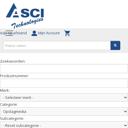
ulp op afstand
Mijn Account
Zoekwoorden:
Productnummer:
Merk:
Categorie:
Subcategorie: