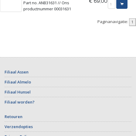
€ 69,00
Part no. ANB31631 // Ons
productnummer 00031631
Paginanavigatie:
Filiaal Assen
Filiaal Almelo
Filiaal Hunsel
Filiaal worden?
Retouren
Verzendopties