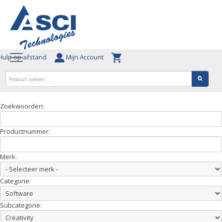
ulp op afstand
Mijn Account
Zoekwoorden:
Productnummer:
Merk:
Categorie:
Subcategorie: