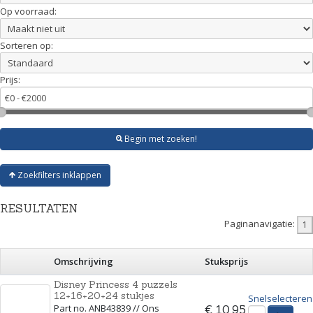
Op voorraad:
Sorteren op:
Prijs:
Begin met zoeken!
Zoekfilters inklappen
RESULTATEN
Paginanavigatie:
Omschrijving
Stuksprijs
Disney Princess 4 puzzels
12+16+20+24 stukjes
Snelselecteren
Part no. ANB43839 // Ons
€ 10,95