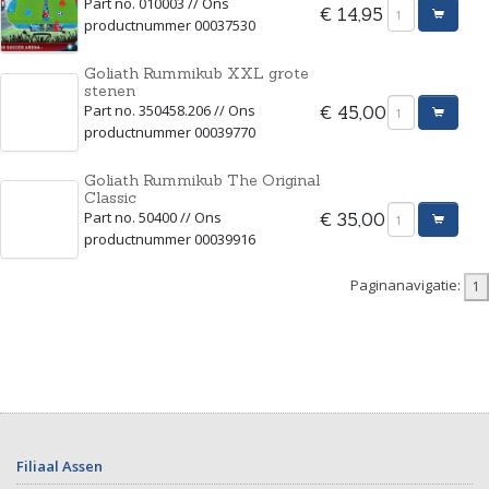
Part no. 010003 // Ons
€ 14,95
productnummer 00037530
Goliath Rummikub XXL grote
stenen
Part no. 350458.206 // Ons
€ 45,00
productnummer 00039770
Goliath Rummikub The Original
Classic
Part no. 50400 // Ons
€ 35,00
productnummer 00039916
Paginanavigatie:
Filiaal Assen