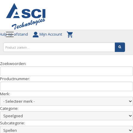
ulp op afstand
Mijn Account
Zoekwoorden:
Productnummer:
Merk:
Categorie:
Subcategorie: