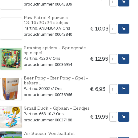
productnummer 00043839
Paw Patrol 4 puzzels
12+16+20+24 stukjes
Part no. ANB43840 // Ons
€ 10,95
productnummer 00043840
Jumping spiders - Springende
spin spel
Part no. 4530 // Ons
€ 12,95
productnummer 00036954
Beer Pong - Bier Pong - Spel -
bekers ...
Part no. 80002 // Ons
€ 6,95
productnummer 00036966
Small Duck - Gijbaan - Eendjes
Part no. 668-10 // Ons
€ 19,95
productnummer 00037188
Air Soccer Voetbaltafel