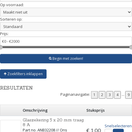
Op voorraad:
Sorteren op:
Prijs:
Begin met zoeken!
Zoekfilters inklappen
RESULTATEN
Paginanavigatie:
...
Omschrijving
Stuksprijs
Glaszekering 5 x 20 mm traag
8 A
Snelselecteren
Part no. ANB32208 // Ons
€ 1,00