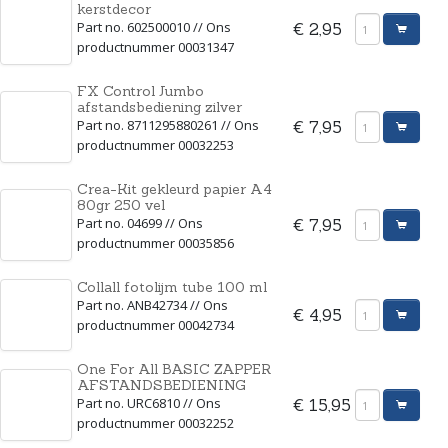
kerstdecor
Part no. 602500010 // Ons
€ 2,95
productnummer 00031347
FX Control Jumbo
afstandsbediening zilver
Part no. 8711295880261 // Ons
€ 7,95
productnummer 00032253
Crea-Kit gekleurd papier A4
80gr 250 vel
Part no. 04699 // Ons
€ 7,95
productnummer 00035856
Collall fotolijm tube 100 ml
Part no. ANB42734 // Ons
€ 4,95
productnummer 00042734
One For All BASIC ZAPPER
AFSTANDSBEDIENING
Part no. URC6810 // Ons
€ 15,95
productnummer 00032252