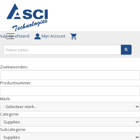
ulp op afstand
Mijn Account
Zoekwoorden:
Productnummer:
Merk:
Categorie:
Subcategorie: