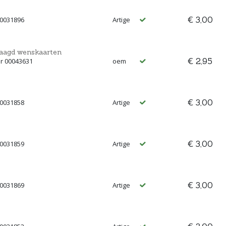
€ 3,00
00031896
Artige
aagd wenskaarten
€ 2,95
r 00043631
oem
€ 3,00
00031858
Artige
€ 3,00
00031859
Artige
€ 3,00
00031869
Artige