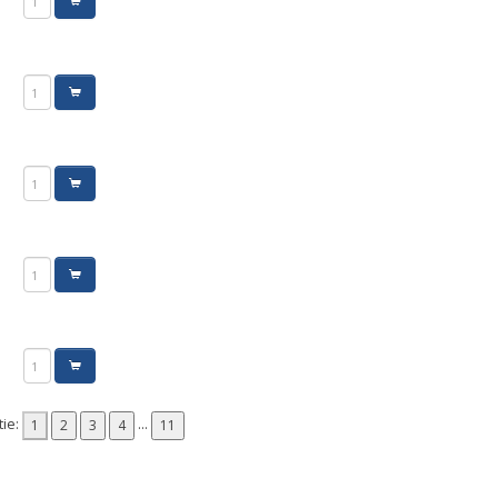
tie:
...