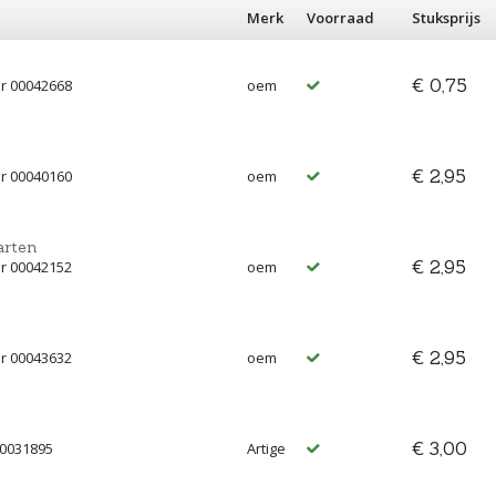
Merk
Voorraad
Stuksprijs
€ 0,75
r 00042668
oem
€ 2,95
r 00040160
oem
arten
€ 2,95
r 00042152
oem
€ 2,95
r 00043632
oem
€ 3,00
00031895
Artige