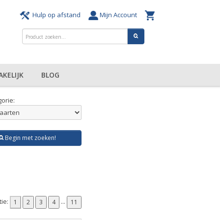
Hulp op afstand
Mijn Account
AKELIJK
BLOG
orie:
Begin met zoeken!
tie:
...