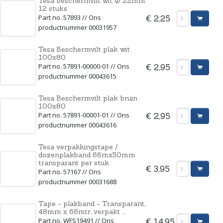
Tesa beschermvilt wit Ø 22mm
12 stuks
Part no. 57893 // Ons
€ 2,25
productnummer 00031957
Tesa Beschermvilt plak wit
100x80
Part no. 57891-00000-01 // Ons
€ 2,95
productnummer 00043615
Tesa Beschermvilt plak bruin
100x80
Part no. 57891-00001-01 // Ons
€ 2,95
productnummer 00043616
Tesa verpakkingstape /
dozenplakband 66mx50mm
transparant per stuk
€ 3,95
Part no. 57167 // Ons
productnummer 00031688
Tape - plakband - Transparant,
48mm x 66mtr, verpakt ...
Part no. WFS19491 // Ons
€ 14,95