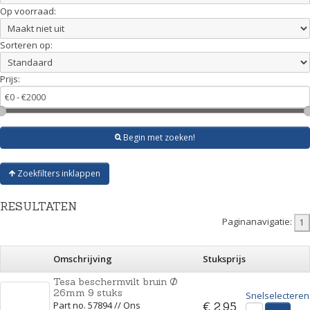
Op voorraad:
Sorteren op:
Prijs:
Begin met zoeken!
Zoekfilters inklappen
RESULTATEN
Paginanavigatie:
Omschrijving
Stuksprijs
Tesa beschermvilt bruin Ø
26mm 9 stuks
Snelselecteren
Part no. 57894 // Ons
€ 2,95