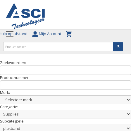
ulp op afstand
Mijn Account
Zoekwoorden:
Productnummer:
Merk:
Categorie:
Subcategorie: