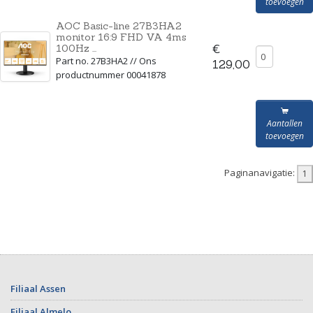
toevoegen
AOC Basic-line 27B3HA2
monitor 16:9 FHD VA 4ms
100Hz ...
€
Part no. 27B3HA2 // Ons
129,00
productnummer 00041878
Aantallen
toevoegen
Paginanavigatie:
Filiaal Assen
Filiaal Almelo