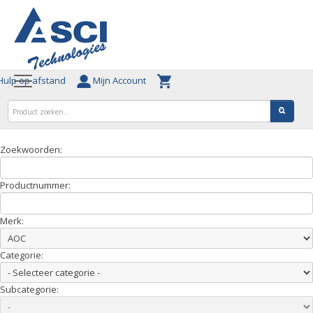
ulp op afstand
Mijn Account
Zoekwoorden:
Productnummer:
Merk:
Categorie:
Subcategorie: