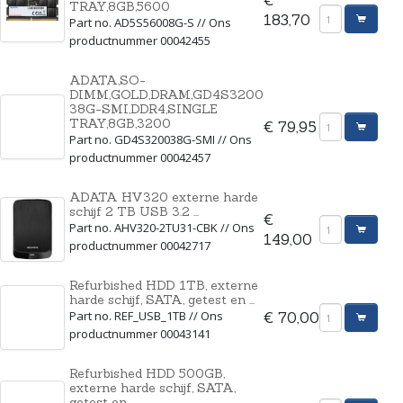
TRAY,8GB,5600
183,70
Part no. AD5S56008G-S // Ons
productnummer 00042455
ADATA,SO-
DIMM,GOLD,DRAM,GD4S3200
38G-SMI,DDR4,SINGLE
TRAY,8GB,3200
€ 79,95
Part no. GD4S320038G-SMI // Ons
productnummer 00042457
ADATA HV320 externe harde
schijf 2 TB USB 3.2 ...
€
Part no. AHV320-2TU31-CBK // Ons
149,00
productnummer 00042717
Refurbished HDD 1TB, externe
harde schijf, SATA, getest en ...
Part no. REF_USB_1TB // Ons
€ 70,00
productnummer 00043141
Refurbished HDD 500GB,
externe harde schijf, SATA,
getest en ...