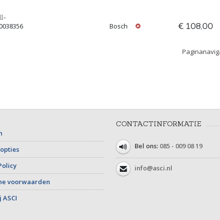
l-
€ 108,00
00038356
Bosch
Paginanavig
CONTACTINFORMATIE
n
Bel ons:
085 - 009 08 19
opties
Policy
info@asci.nl
ne voorwaarden
j ASCI