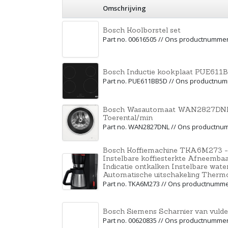
Omschrijving
Bosch Koolborstel set
Part no. 00616505 // Ons productnumme
Bosch Inductie kookplaat PUE611
Part no. PUE611BB5D // Ons productnu
Bosch Wasautomaat WAN2827DNL - 
Toerental/min
Part no. WAN2827DNL // Ons productnu
Bosch Koffiemachine TKA6M273 - zw
Instelbare koffiesterkte Afneembaa
Indicatie ontkalken Instelbare wat
Automatische uitschakeling Therm
Part no. TKA6M273 // Ons productnumm
Bosch Siemens Scharnier van vuld
Part no. 00620835 // Ons productnumme