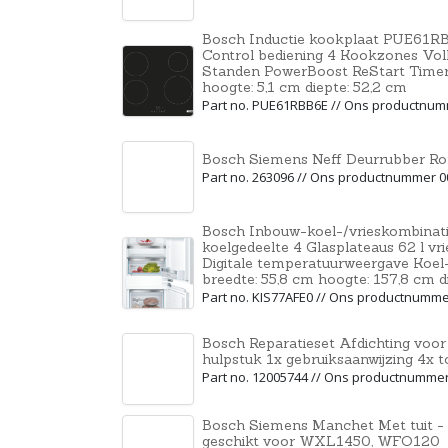
Bosch Inductie kookplaat PUE61RB
Control bediening 4 Kookzones Voll
Standen PowerBoost ReStart Timer
hoogte: 5,1 cm diepte: 52,2 cm
Part no. PUE61RBB6E // Ons productnu
Bosch Siemens Neff Deurrubber R
Part no. 263096 // Ons productnummer 
Bosch Inbouw-koel-/vrieskombinati
koelgedeelte 4 Glasplateaus 62 l vr
Digitale temperatuurweergave Koel-
breedte: 55,8 cm hoogte: 157,8 cm d
Part no. KIS77AFE0 // Ons productnumm
Bosch Reparatieset Afdichting voor 
hulpstuk 1x gebruiksaanwijzing 4x t
Part no. 12005744 // Ons productnumme
Bosch Siemens Manchet Met tuit -
geschikt voor WXL1450, WFO120