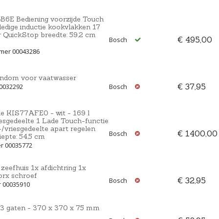
B6E Bediening voorzijde Touch
edige inductie kookvlakken 17
 QuickStop breedte: 59,2 cm
€ 495,00
Bosch
mmer 00043286
ondom voor vaatwasser
€ 37,95
00032292
Bosch
e KIS77AFE0 - wit - 169 l
iesgedeelte 1 Lade Touch-functie
/vriesgedeelte apart regelen
€ 1400,00
Bosch
iepte: 54,5 cm
er 00035772
zeefhuis 1x afdichtring 1x
orx schroef
€ 32,95
Bosch
r 00035910
 3 gaten - 370 x 370 x 75 mm