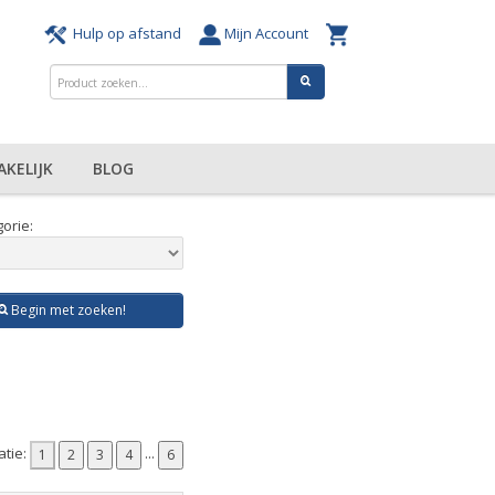
Hulp op afstand
Mijn Account
AKELIJK
BLOG
orie:
Begin met zoeken!
atie:
...