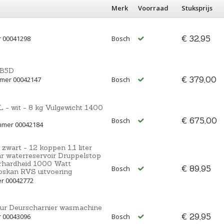
Merk
Voorraad
Stuksprijs
€ 32,95
r 00041298
Bosch
BB5D
€ 379,00
mmer 00042147
Bosch
wit - 8 kg Vulgewicht 1400
€ 675,00
Bosch
mmer 00042184
art - 12 koppen 1,1 liter
r waterreservoir Druppelstop
erhardheid 1000 Watt
€ 89,95
Bosch
oskan RVS uitvoering
er 00042772
eur Deurscharnier wasmachine
€ 29,95
r 00043096
Bosch