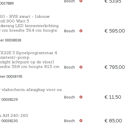
€ 53,95
Bosch
00037889
0 - RVS zwart - Inbouw
ill 900 Watt 5
iening LED binnenverlichting
 cm breedte: 59,4 cm hoogte:
€ 595,00
Bosch
er 00038038
TX22E 5 Spoelprogrammas 4
ssistent/-pomp
ight lichtpunt op de vloer)
eedte: 59,8 cm hoogte: 81,5 cm
€ 795,00
Bosch
mer 00038195
 vlakscherm afzuigkap voor oa
€ 11,50
Bosch
r 00038229
au AH 240-160
€ 85,00
r 00038230
Bosch