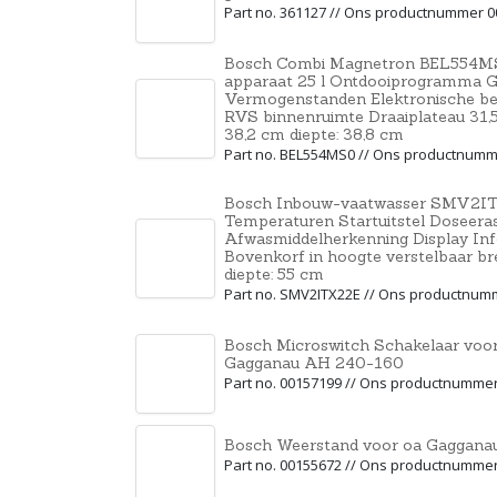
Part no. 361127 // Ons productnummer 
Bosch Combi Magnetron BEL554MS
apparaat 25 l Ontdooiprogramma Gr
Vermogenstanden Elektronische bed
RVS binnenruimte Draaiplateau 31,5
38,2 cm diepte: 38,8 cm
Part no. BEL554MS0 // Ons productnumm
Bosch Inbouw-vaatwasser SMV2I
Temperaturen Startuitstel Doseera
Afwasmiddelherkenning Display Infol
Bovenkorf in hoogte verstelbaar br
diepte: 55 cm
Part no. SMV2ITX22E // Ons productnum
Bosch Microswitch Schakelaar voor
Gagganau AH 240-160
Part no. 00157199 // Ons productnumme
Bosch Weerstand voor oa Gaggan
Part no. 00155672 // Ons productnumme