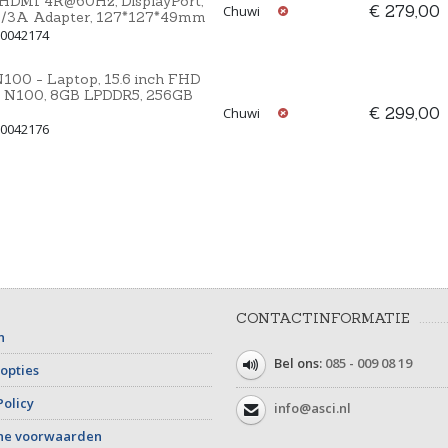
, HDMI 4K@60Hz, DisplayPort,
€ 279,00
Chuwi
2V/3A Adapter, 127*127*49mm
00042174
100 - Laptop, 15.6 inch FHD
el N100, 8GB LPDDR5, 256GB
€ 299,00
Chuwi
00042176
CONTACTINFORMATIE
n
Bel ons:
085 - 009 08 19
opties
Policy
info@asci.nl
ne voorwaarden