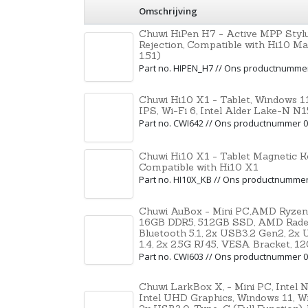
Omschrijving
Chuwi HiPen H7 - Active MPP Stylu
Rejection, Compatible with Hi10 M
1.51)
Part no. HIPEN_H7 // Ons productnumme
Chuwi Hi10 X1 - Tablet, Windows 1
IPS, Wi-Fi 6, Intel Alder Lake-N 
Part no. CWI642 // Ons productnummer 
Chuwi Hi10 X1 - Tablet Magnetic Ke
Compatible with Hi10 X1
Part no. HI10X_KB // Ons productnumme
Chuwi AuBox - Mini PC,AMD Ryzen 
16GB DDR5, 512GB SSD, AMD Radeo
Bluetooth 5.1, 2x USB3.2 Gen2, 2x 
1.4, 2x 2.5G RJ45, VESA Bracket,
Part no. CWI603 // Ons productnummer 
Chuwi LarkBox X, - Mini PC, Intel
Intel UHD Graphics, Windows 11, WiF