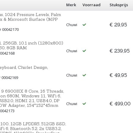
Merk
Voorraad
Stuksprijs
s, 1024 Pressure Levels, Palm
ax & Microsoft Surface (MPP
€ 29,95
Chuwi
r 00042170
1, 256GB, 10.1 inch (1280x800)
N150, 8GB RAM
€ 239,95
Chuwi
00042168
yboard, Chiclet Design,
€ 49,95
Chuwi
r 00042169
9 6900HX 8 Core, 16 Threads,
n 680M, Windows 11, WiFi 6,
USB2.0, HDMI 2.1, USB4.0, DP
€ 499,00
Chuwi
 120W Adapter, 154*152*45mm
00042173
 N100, 12GB LPDDR5, 512GB SSD,
i 6, Bluetooth 5.2, 2x USB3.2,