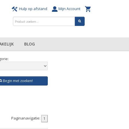
Hulp op afstand
Mijn Account
AKELIJK
BLOG
orie:
Begin met zoeken!
Paginanavigatie: