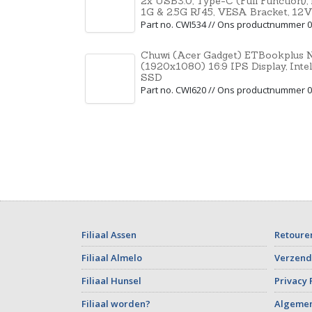
2x USB3.0, Type-C (Full Function)
1G & 2.5G RJ45, VESA Bracket, 1
Part no. CWI534 // Ons productnummer 
Chuwi (Acer Gadget) ETBookplus N
(1920x1080) 16:9 IPS Display, Int
SSD
Part no. CWI620 // Ons productnummer 
Filiaal Assen
Retoure
Filiaal Almelo
Verzend
Filiaal Hunsel
Privacy 
Filiaal worden?
Algeme