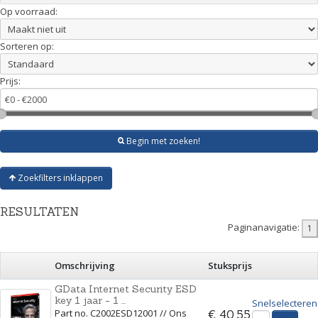
Op voorraad:
Sorteren op:
Prijs:
Begin met zoeken!
Zoekfilters inklappen
RESULTATEN
Paginanavigatie:
Omschrijving
Stuksprijs
GData Internet Security ESD
key 1 jaar - 1 ...
Snelselecteren
Part no. C2002ESD12001 // Ons
€ 40,55