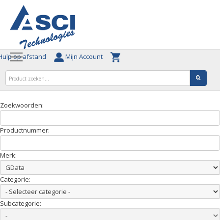
ulp op afstand
Mijn Account
Zoekwoorden:
Productnummer:
Merk:
Categorie:
Subcategorie: