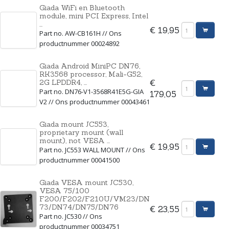
Giada WiFi en Bluetooth
module, mini PCI Express, Intel
...
€ 19,95
Part no. AW-CB161H // Ons
productnummer 00024892
Giada Android MiniPC DN76,
RK3568 processor, Mali-G52,
2G LPDDR4, ...
€
Part no. DN76-V1-3568R41E5G-GIA
179,05
V2 // Ons productnummer 00043461
Giada mount JC553,
proprietary mount (wall
mount), not VESA ...
€ 19,95
Part no. JC553 WALL MOUNT // Ons
productnummer 00041500
Giada VESA mount JC530,
VESA 75/100
F200/F202/F210U/VM23/DN
73/DN74/DN75/DN76
€ 23,55
Part no. JC530 // Ons
productnummer 00034751