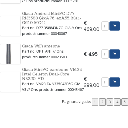
// Ons productnummer 00035781
Giada Android MiniPC D77,
RK3588 (4xA76, 4xA55, Mali-
G610 MC4), ...
€
Part no. D77-358843N7G-GIA // Ons
469,00
productnummer 00040067
Giada WiFi antenne
Part no. OPT_ANT // Ons
€ 4,95
productnummer 00023583
Giada MiniPC barebone VM23
Intel Celeron Dual-Core
N3350, HD ...
€
Part no. VM23-F4-N335042E6G-GIA
299,00
V3 // Ons productnummer 00043467
Paginanavigatie: