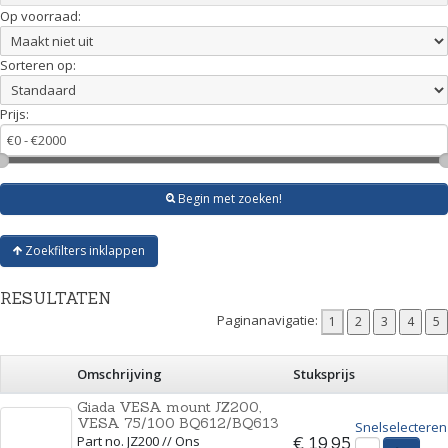
Op voorraad:
Sorteren op:
Prijs:
Begin met zoeken!
Zoekfilters inklappen
RESULTATEN
Paginanavigatie:
Omschrijving
Stuksprijs
Giada VESA mount JZ200,
VESA 75/100 BQ612/BQ613
Snelselecteren
Part no. JZ200 // Ons
€ 19,95