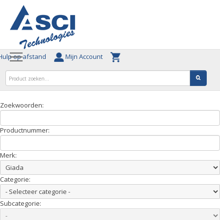
ulp op afstand
Mijn Account
Zoekwoorden:
Productnummer:
Merk:
Categorie:
Subcategorie: