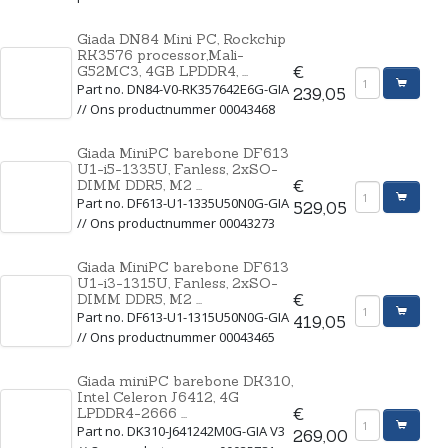
Giada DN84 Mini PC, Rockchip
RK3576 processor,Mali-
G52MC3, 4GB LPDDR4, ...
€
Part no. DN84-V0-RK357642E6G-GIA
239,05
// Ons productnummer 00043468
Giada MiniPC barebone DF613
U1-i5-1335U, Fanless, 2xSO-
DIMM DDR5, M2 ...
€
Part no. DF613-U1-1335U50N0G-GIA
529,05
// Ons productnummer 00043273
Giada MiniPC barebone DF613
U1-i3-1315U, Fanless, 2xSO-
DIMM DDR5, M2 ...
€
Part no. DF613-U1-1315U50N0G-GIA
419,05
// Ons productnummer 00043465
Giada miniPC barebone DK310,
Intel Celeron J6412, 4G
LPDDR4-2666 ...
€
Part no. DK310-J641242M0G-GIA V3
269,00