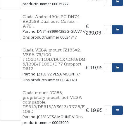
productnummer 00035777
Giada Android MiniPC DN74,
RK3399 Dual core Cortex -
A72 ...
€
Part no. DN74-3399R42E5G-GIA V7 //
239,05
Ons productnummer 00034747
Giada VESA mount JZ183v2,
VESA 75/100
F106D/F110D/D61X/DM8/DM
6/I39B/F108D/D77 (support
€ 19,95
D612 ...
Part no. JZ183 V2 VESA MOUNT //
Ons productnummer 00040070
Giada mount JC283,
proprietary mount, not VESA
compatible,
DF612/DF613/AE613/RN28/F
€ 19,95
109D
Part no. JC283 VESA MOUNT // Ons
productnummer 00043900