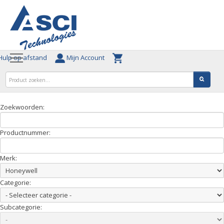
ulp op afstand
Mijn Account
Zoekwoorden:
Productnummer:
Merk:
Categorie:
Subcategorie: