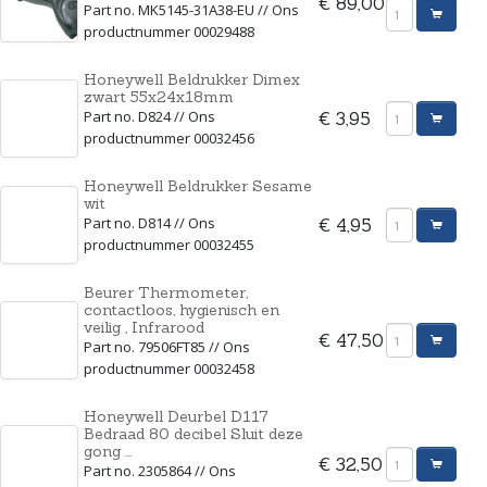
€ 89,00
Part no. MK5145-31A38-EU // Ons
productnummer 00029488
Honeywell Beldrukker Dimex
zwart 55x24x18mm
Part no. D824 // Ons
€ 3,95
productnummer 00032456
Honeywell Beldrukker Sesame
wit
Part no. D814 // Ons
€ 4,95
productnummer 00032455
Beurer Thermometer,
contactloos, hygienisch en
veilig , Infrarood
€ 47,50
Part no. 79506FT85 // Ons
productnummer 00032458
Honeywell Deurbel D117
Bedraad 80 decibel Sluit deze
gong ...
€ 32,50
Part no. 2305864 // Ons