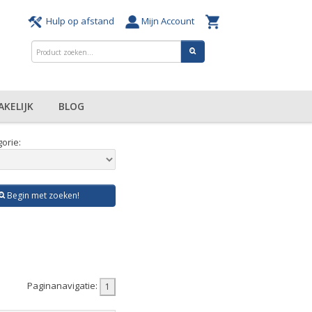
Hulp op afstand
Mijn Account
AKELIJK
BLOG
orie:
Begin met zoeken!
Paginanavigatie: