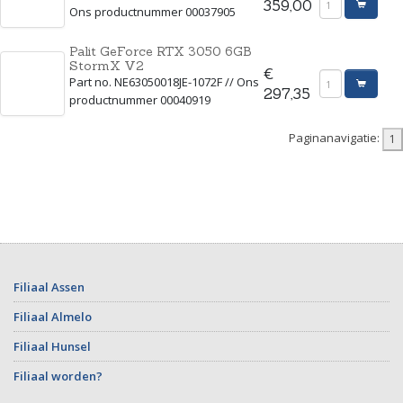
359,00
Ons productnummer 00037905
Palit GeForce RTX 3050 6GB
StormX V2
€
Part no. NE63050018JE-1072F // Ons
297,35
productnummer 00040919
Paginanavigatie:
Filiaal Assen
Filiaal Almelo
Filiaal Hunsel
Filiaal worden?