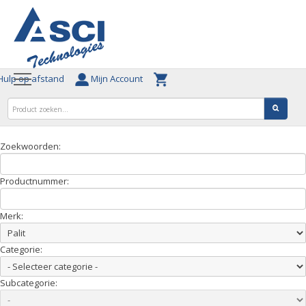
ulp op afstand
Mijn Account
Zoekwoorden:
Productnummer:
Merk:
Categorie:
Subcategorie: