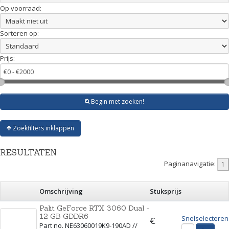
Op voorraad:
Sorteren op:
Prijs:
Begin met zoeken!
Zoekfilters inklappen
RESULTATEN
Paginanavigatie:
Omschrijving
Stuksprijs
Palit GeForce RTX 3060 Dual -
12 GB GDDR6
Snelselecteren
€
Part no. NE63060019K9-190AD //