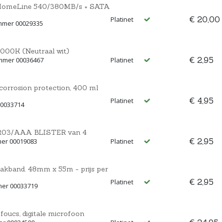
HomeLine 540/380MB/s + SATA
€ 20,00
Platinet
mmer 00029335
00K (Neutraal wit)
€ 2,95
ummer 00036467
Platinet
 corrosion protection, 400 ml
€ 4,95
Platinet
00033714
 LR03/AAA BLISTER van 4
€ 2,95
mer 00019083
Platinet
plakband. 48mm x 55m - prijs per
€ 2,95
Platinet
mer 00033719
foucs, digitale microfoon