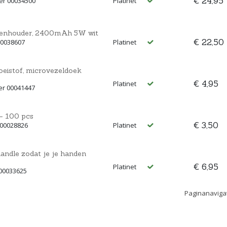
€ 24,95
er 00034500
Platinet
nenhouder, 2400mAh 5W wit
€ 22,50
00038607
Platinet
loeistof, microvezeldoek
€ 4,95
Platinet
er 00041447
 - 100 pcs
€ 3,50
 00028826
Platinet
andle zodat je je handen
€ 6,95
Platinet
00033625
Paginanaviga