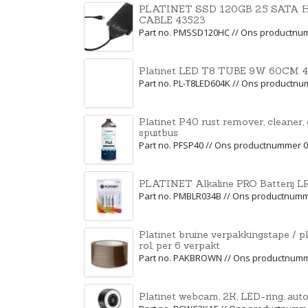
PLATINET SSD 120GB 2.5 SATA 
CABLE 43523
Part no. PMSSD120HC // Ons productnu
Platinet LED T8 TUBE 9W 60CM 40
Part no. PL-T8LED604K // Ons productn
Platinet P40 rust remover, cleaner,
spuitbus
Part no. PFSP40 // Ons productnummer 
PLATINET Alkaline PRO Batterij
Part no. PMBLR034B // Ons productnum
Platinet bruine verpakkingstape / 
rol, per 6 verpakt
Part no. PAKBROWN // Ons productnum
Platinet webcam, 2K, LED-ring, auto