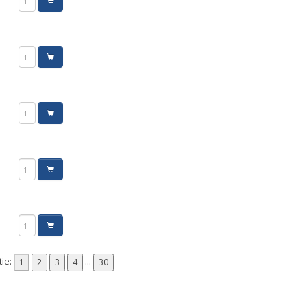
tie:
...