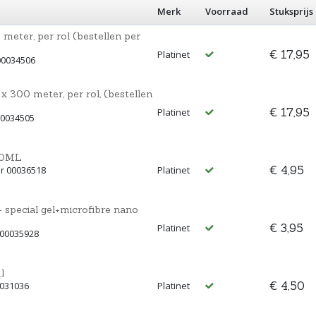
Merk
Voorraad
Stuksprijs
meter, per rol (bestellen per
€ 17,95
Platinet
00034506
 300 meter, per rol, (bestellen
€ 17,95
Platinet
00034505
00ML
€ 4,95
r 00036518
Platinet
 special gel+microfibre nano
€ 3,95
Platinet
 00035928
l
€ 4,50
0031036
Platinet