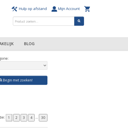
Hulp op afstand
Mijn Account
AKELIJK
BLOG
orie:
Begin met zoeken!
tie:
...