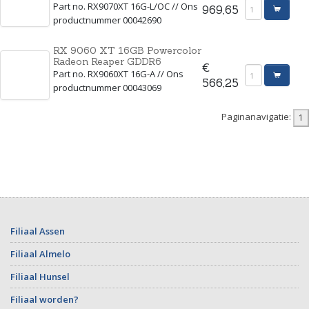
Part no. RX9070XT 16G-L/OC // Ons
969,65
productnummer 00042690
RX 9060 XT 16GB Powercolor
Radeon Reaper GDDR6
€
Part no. RX9060XT 16G-A // Ons
566,25
productnummer 00043069
Paginanavigatie:
Filiaal Assen
Filiaal Almelo
Filiaal Hunsel
Filiaal worden?