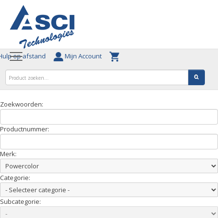
ulp op afstand
Mijn Account
Zoekwoorden:
Productnummer:
Merk:
Categorie:
Subcategorie: