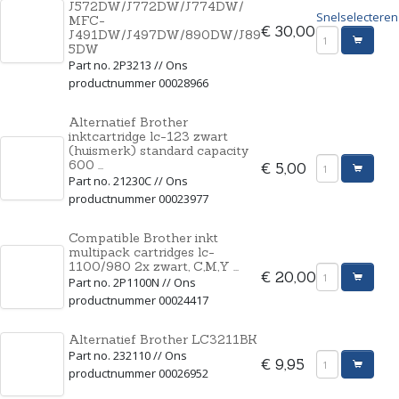
J572DW/J772DW/J774DW/
Snelselecteren
MFC-
€ 30,00
J491DW/J497DW/890DW/J89
5DW
Part no. 2P3213 // Ons
productnummer 00028966
Alternatief Brother
inktcartridge lc-123 zwart
(huismerk) standard capacity
600 ...
€ 5,00
Part no. 21230C // Ons
productnummer 00023977
Compatible Brother inkt
multipack cartridges lc-
1100/980 2x zwart, C,M,Y ...
€ 20,00
Part no. 2P1100N // Ons
productnummer 00024417
Alternatief Brother LC3211BK
Part no. 232110 // Ons
€ 9,95
productnummer 00026952