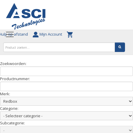
ulp op afstand
Mijn Account
Zoekwoorden:
Productnummer:
Merk:
Categorie:
Subcategorie: