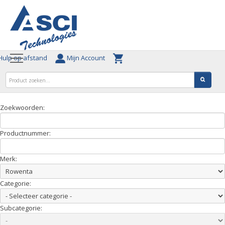
ulp op afstand
Mijn Account
Zoekwoorden:
Productnummer:
Merk:
Categorie:
Subcategorie: