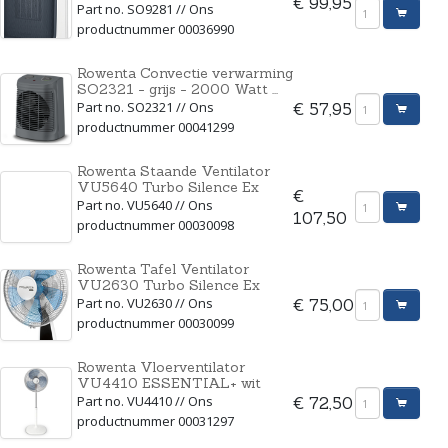
€ 99,95
Part no. SO9281 // Ons
productnummer 00036990
Rowenta Convectie verwarming
SO2321 - grijs - 2000 Watt ...
Part no. SO2321 // Ons
€ 57,95
productnummer 00041299
Rowenta Staande Ventilator
VU5640 Turbo Silence Ex
€
Part no. VU5640 // Ons
107,50
productnummer 00030098
Rowenta Tafel Ventilator
VU2630 Turbo Silence Ex
Part no. VU2630 // Ons
€ 75,00
productnummer 00030099
Rowenta Vloerventilator
VU4410 ESSENTIAL+ wit
Part no. VU4410 // Ons
€ 72,50
productnummer 00031297