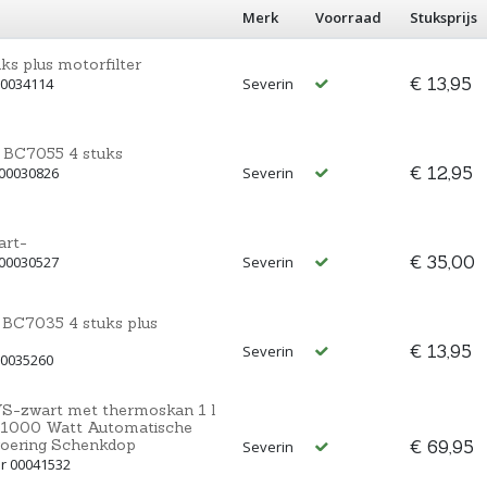
Merk
Voorraad
Stuksprijs
ks plus motorfilter
€ 13,95
00034114
Severin
r BC7055 4 stuks
€ 12,95
 00030826
Severin
art-
€ 35,00
 00030527
Severin
 BC7035 4 stuks plus
€ 13,95
Severin
00035260
S-zwart met thermoskan 1 l
r 1000 Watt Automatische
voering Schenkdop
€ 69,95
Severin
r 00041532