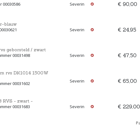
€ 90,00
r 00030586
Severin
er-blauw
€ 24,95
 00030621
Severin
s geborsteld / zwart
€ 47,50
nummer 00031498
Severin
8 cm rvs DK1014 1500W
€ 65,00
Severin
nummer 00031602
 RVS - zwart -
€ 229,00
nummer 00031683
Severin
Pa