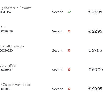
 geborsteld / zwart
€ 44,95
00043152
Severin
rt-
€ 22,95
 00030529
Severin
metallic zwart-
€ 37,95
 00030530
Severin
wart- RVS
€ 60,00
 00030531
Severin
r Zelos zwart-rood
€ 99,95
 00030585
Severin