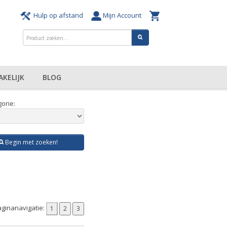
Hulp op afstand
Mijn Account
AKELIJK
BLOG
orie:
Begin met zoeken!
ginanavigatie: